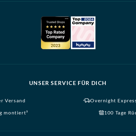
UNSER SERVICE FÜR DICH
er Versand
Overnight Express
ig montiert³
100 Tage Rü