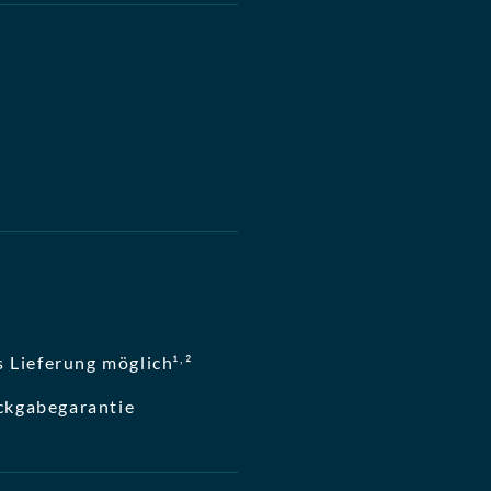
,
 Lieferung möglich¹
²
ckgabegarantie