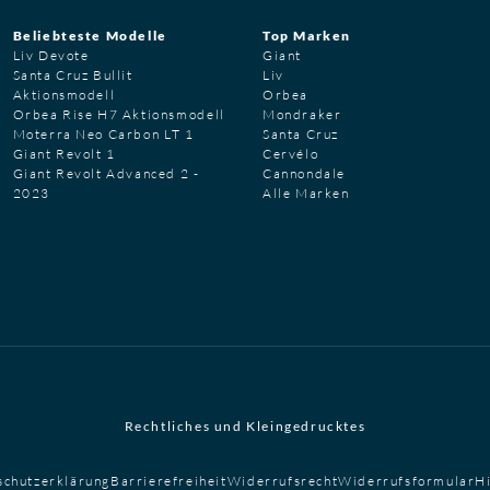
Beliebteste Modelle
Top Marken
Liv Devote
Giant
Santa Cruz Bullit
Liv
Aktionsmodell
Orbea
Orbea Rise H7 Aktionsmodell
Mondraker
Moterra Neo Carbon LT 1
Santa Cruz
Giant Revolt 1
Cervélo
Giant Revolt Advanced 2 -
Cannondale
2023
Alle Marken
Rechtliches und Kleingedrucktes
schutzerklärung
Barrierefreiheit
Widerrufsrecht
Widerrufsformular
H