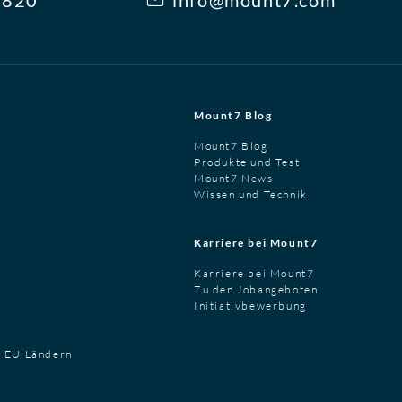
3820
info@mount7.com
Mount7 Blog
Mount7 Blog
Produkte und Test
Mount7 News
Wissen und Technik
Karriere bei Mount7
Karriere bei Mount7
Zu den Jobangeboten
Initiativbewerbung
t EU Ländern