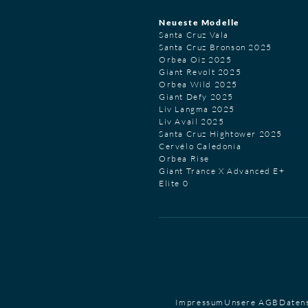
Neueste Modelle
Santa Cruz Vala
Santa Cruz Bronson 2025
Orbea Oiz 2025
Giant Revolt 2025
Orbea Wild 2025
Giant Defy 2025
Liv Langma 2025
Liv Avail 2025
Santa Cruz Hightower 2025
Cervélo Caledonia
Orbea Rise
Giant Trance X Advanced E+
Elite 0
Impressum
Unsere AGB
Daten