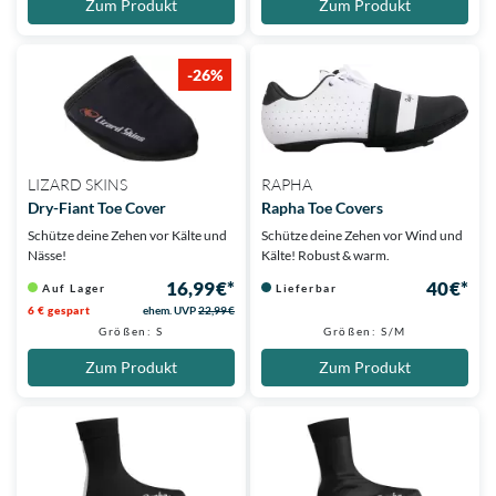
Zum Produkt
Zum Produkt
-26%
LIZARD SKINS
RAPHA
Dry-Fiant Toe Cover
Rapha Toe Covers
Schütze deine Zehen vor Kälte und
Schütze deine Zehen vor Wind und
Nässe!
Kälte! Robust & warm.
16,99 €*
40 €*
Auf Lager
Lieferbar
6 € gespart
ehem. UVP
22,99 €
Größen: S
Größen: S/M
Zum Produkt
Zum Produkt