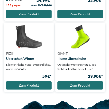
24,99 €*
32,90 €*
Lieferbar
15 € gespart
ehem. UVP
39,99 €
Zum Produkt
Zum Produkt
FIZIK
GIANT
Überschuh Winter
Illume Überschuhe
Nie mehr kalte Füße! Wasserdicht &
Optimaler Wetterschutz & Top
warm im Winter.
Sichtbarkeit für deine Füße!
59 €*
29,90 €*
Zum Produkt
Zum Produkt