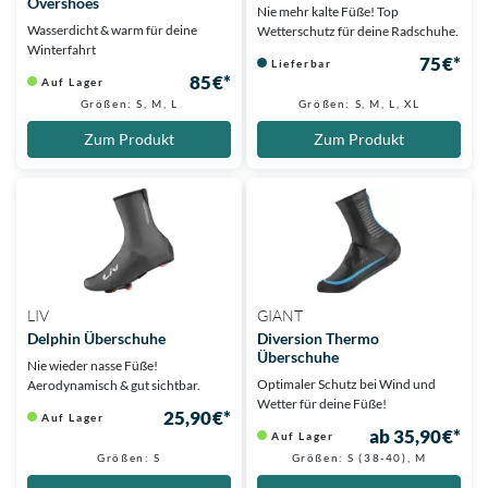
Overshoes
Nie mehr kalte Füße! Top
Wasserdicht & warm für deine
Wetterschutz für deine Radschuhe.
Winterfahrt
75 €*
Lieferbar
85 €*
Auf Lager
Größen: S, M, L
Größen: S, M, L, XL
Zum Produkt
Zum Produkt
LIV
GIANT
Delphin Überschuhe
Diversion Thermo
Überschuhe
Nie wieder nasse Füße!
Optimaler Schutz bei Wind und
Aerodynamisch & gut sichtbar.
Wetter für deine Füße!
25,90 €*
Auf Lager
ab 35,90 €*
Auf Lager
Größen: S
Größen: S (38-40), M