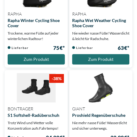
RAPHA
RAPHA
Rapha Winter Cycling Shoe
Rapha Wet Weather Cycling
Cover
Shoe Cover
Trockene, warme Füße auf jeder
Nie wieder nasse Füße! Wasserdicht
winterlichen Radtour!
& leicht für Radschuhe.
75 €*
63 €*
Lieferbar
Lieferbar
Zum Produkt
Zum Produkt
-38%
BONTRAGER
GIANT
S1 Softshell-Radüberschuh
Proshield Regenüberschuhe
Trotz Wind und Wetter volle
Nie mehr nasse Füße! Wasserdicht
Konzentration aufs Fahrtempo!
und sicher unterwegs.