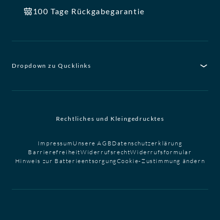
100 Tage Rückgabegarantie
Dropdown zu Qucklinks
Rechtliches und Kleingedrucktes
Impressum
Unsere AGB
Datenschutzerklärung
Barrierefreiheit
Widerrufsrecht
Widerrufsformular
Hinweis zur Batterieentsorgung
Cookie-Zustimmung ändern