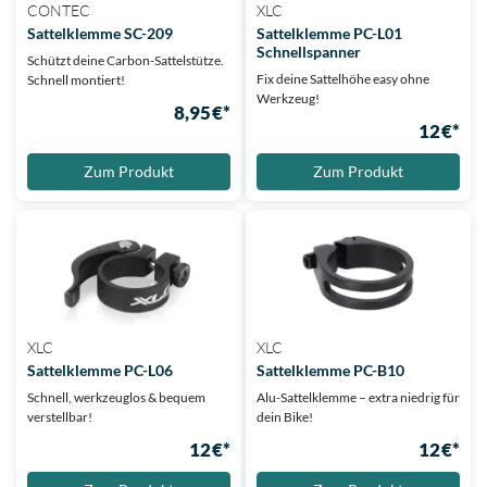
CONTEC
XLC
Sattelklemme SC-209
Sattelklemme PC-L01
Schnellspanner
Schützt deine Carbon-Sattelstütze.
Fix deine Sattelhöhe easy ohne
Schnell montiert!
Werkzeug!
8,95 €*
12 €*
Zum Produkt
Zum Produkt
XLC
XLC
Sattelklemme PC-L06
Sattelklemme PC-B10
Schnell, werkzeuglos & bequem
Alu-Sattelklemme – extra niedrig für
verstellbar!
dein Bike!
12 €*
12 €*