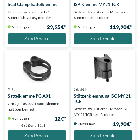
Seat Clamp Sattelklemme
ISP Klemme MY21 TCR
Dein Bike verdient Farbe!
Sattelstütze justieren? Mit unserer
Superleicht & easy montiert.
Klemme kein Problem!
29,95 €*
119,90 €*
Auf Lager
Auf Lager
Zum Produkt
Zum Produkt
XLC
GIANT
Sattelklemme PC-A01
Stützenklemmung ISC MY 21
TCR
CNC-gefräste Alu-Sattelklemme –
Sattelstütze justieren? Mit der ISC
hält bombenfest!
MY 21 TCR kein Problem!
12 €*
Auf Lager
19,90 €*
Lieferbar
Größen: 31,8 mm
Zum Produkt
Zum Produkt