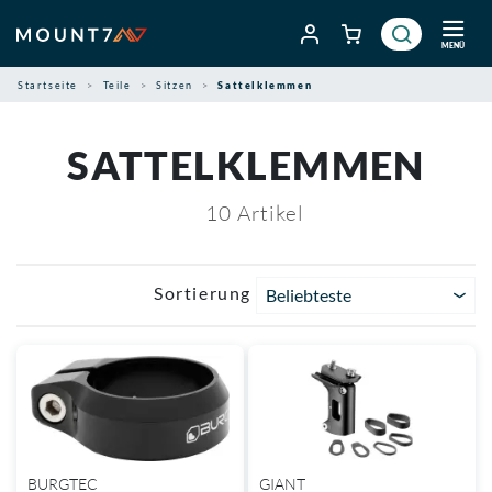
Zum
Inhalt
MENÜ
springen
Startseite
Teile
Sitzen
Sattelklemmen
SATTELKLEMMEN
10
Artikel
Sortierung
Beliebteste
BURGTEC
GIANT