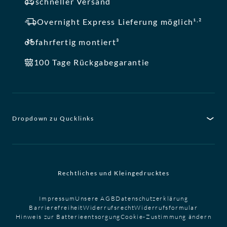
schneller Versand
,
Overnight Express Lieferung möglich¹
²
fahrfertig montiert³
100 Tage Rückgabegarantie
Dropdown zu Qucklinks
Rechtliches und Kleingedrucktes
Impressum
Unsere AGB
Datenschutzerklärung
Barrierefreiheit
Widerrufsrecht
Widerrufsformular
Hinweis zur Batterieentsorgung
Cookie-Zustimmung ändern