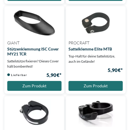
GIANT
PROCRAFT
Stützenklemmung ISC Cover
Sattelklemme Elite MTB
MY21 TCR
Top-Halt für deine Sattelstütze,
Sattelstütze fixieren? Dieses Cover
auch im Gelände!
hält bombenfest!
5,90 €*
5,90 €*
Lieferbar
Zum Produkt
Zum Produkt