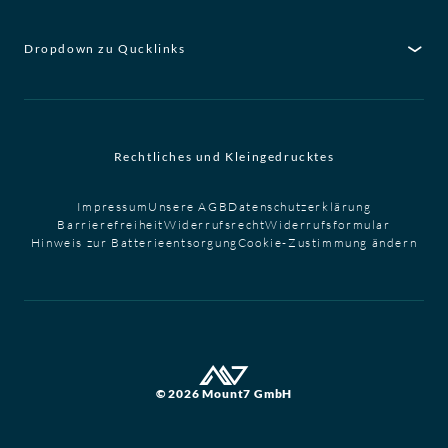
Dropdown zu Qucklinks
Rechtliches und Kleingedrucktes
Impressum
Unsere AGB
Datenschutzerklärung
Barrierefreiheit
Widerrufsrecht
Widerrufsformular
Hinweis zur Batterieentsorgung
Cookie-Zustimmung ändern
© 2026 Mount7 GmbH