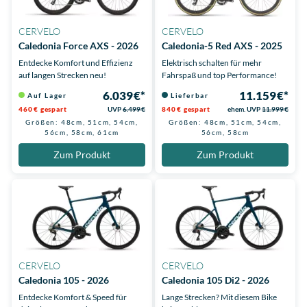
CERVELO
CERVELO
Caledonia Force AXS - 2026
Caledonia-5 Red AXS - 2025
Entdecke Komfort und Effizienz
Elektrisch schalten für mehr
auf langen Strecken neu!
Fahrspaß und top Performance!
6.039 €*
11.159 €*
Auf Lager
Lieferbar
460 € gespart
UVP
6.499 €
840 € gespart
ehem. UVP
11.999 €
Größen: 48cm, 51cm, 54cm,
Größen: 48cm, 51cm, 54cm,
56cm, 58cm, 61cm
56cm, 58cm
Zum Produkt
Zum Produkt
CERVELO
CERVELO
Caledonia 105 - 2026
Caledonia 105 Di2 - 2026
Entdecke Komfort & Speed für
Lange Strecken? Mit diesem Bike