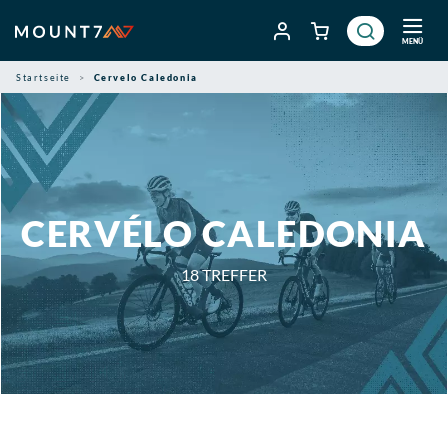
Zum
Inhalt
MENÜ
springen
Startseite
Cervelo Caledonia
CERVÉLO CALEDONIA
18
TREFFER