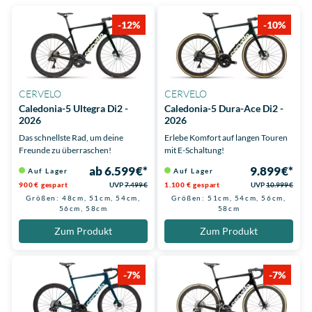
-12%
-10%
CERVELO
CERVELO
Caledonia-5 Ultegra Di2 -
Caledonia-5 Dura-Ace Di2 -
2026
2026
Das schnellste Rad, um deine
Erlebe Komfort auf langen Touren
Freunde zu überraschen!
mit E-Schaltung!
ab 6.599 €*
9.899 €*
Auf Lager
Auf Lager
900 € gespart
UVP
7.499 €
1.100 € gespart
UVP
10.999 €
Größen: 48cm, 51cm, 54cm,
Größen: 51cm, 54cm, 56cm,
56cm, 58cm
58cm
Zum Produkt
Zum Produkt
-7%
-7%