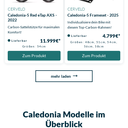
CERVELO
CERVELO
Caledonia-5 Red eTap AXS -
Caledonia-5 Frameset - 2025
2022
Individualisiere dein Bike mit
Carbon-Sattelstütze für maximalen
diesem Top-Carbon-Rahmen!
Komfort!
4.799 €*
Lieferbar
11.999 €*
Lieferbar
Größen: 48cm, 51cm, 54cm,
Größen: 54cm
56cm, 58cm
Zum Produkt
Zum Produkt
mehr laden
Caledonia Modelle im
Überblick