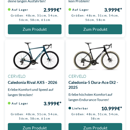
deine langen Ausfahrten!
kein Problem!
2.999 €*
3.999 €*
Auf Lager
Auf Lager
Größen: 48cm, 51cm, 54cm,
Größen: 48cm, 51cm, 54cm,
56cm, 58cm, 61cm
56cm, 58cm
Zum Produkt
Zum Produkt
CERVELO
CERVELO
Caledonia Rival AXS - 2026
Caledonia-5 Dura-Ace Di2 -
2025
Erlebe Komfort und Speed auf
Erlebe höchsten Komfort auf
langen Strecken!
langen Endurance-Touren!
3.999 €*
Auf Lager
10.999 €*
Lieferbar
Größen: 48cm, 51cm, 54cm,
Größen: 48cm, 51cm, 54cm,
56cm, 58cm, 61cm
58cm
Zum Produkt
Zum Produkt