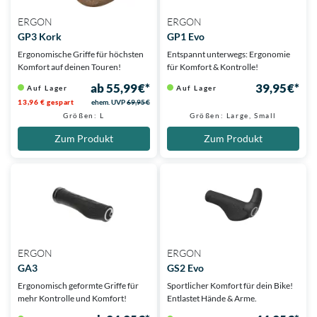
ERGON
ERGON
GP3 Kork
GP1 Evo
Ergonomische Griffe für höchsten
Entspannt unterwegs: Ergonomie
Komfort auf deinen Touren!
für Komfort & Kontrolle!
ab 55,99 €*
39,95 €*
Auf Lager
Auf Lager
13,96 € gespart
ehem. UVP
69,95 €
Größen: L
Größen: Large, Small
Zum Produkt
Zum Produkt
ERGON
ERGON
GA3
GS2 Evo
Ergonomisch geformte Griffe für
Sportlicher Komfort für dein Bike!
mehr Kontrolle und Komfort!
Entlastet Hände & Arme.