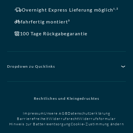
,
Overnight Express Lieferung möglich¹
²
fahrfertig montiert³
100 Tage Rückgabegarantie
Dropdown zu Qucklinks
Rechtliches und Kleingedrucktes
Impressum
Unsere AGB
Datenschutzerklärung
Barrierefreiheit
Widerrufsrecht
Widerrufsformular
Hinweis zur Batterieentsorgung
Cookie-Zustimmung ändern