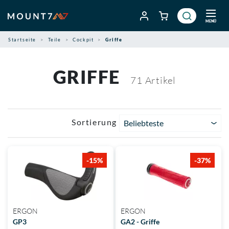
Zum
Inhalt
MENÜ
springen
Startseite
Teile
Cockpit
Griffe
GRIFFE
71
Artikel
Sortierung
Beliebteste
-15%
-37%
ERGON
ERGON
GP3
GA2 - Griffe