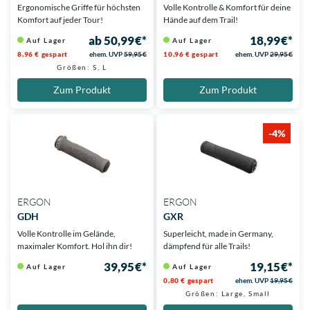
Ergonomische Griffe für höchsten
Volle Kontrolle & Komfort für deine
Komfort auf jeder Tour!
Hände auf dem Trail!
ab 50,99 €*
18,99 €*
Auf Lager
Auf Lager
8,96 € gespart
ehem. UVP
59,95 €
10,96 € gespart
ehem. UVP
29,95 €
Größen: S, L
Zum Produkt
Zum Produkt
-4%
ERGON
ERGON
GDH
GXR
Volle Kontrolle im Gelände,
Superleicht, made in Germany,
maximaler Komfort. Hol ihn dir!
dämpfend für alle Trails!
39,95 €*
19,15 €*
Auf Lager
Auf Lager
0,80 € gespart
ehem. UVP
19,95 €
Größen: Large, Small