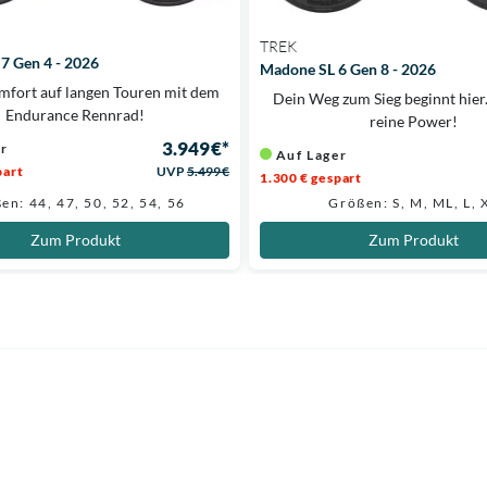
TREK
7 Gen 4 - 2026
Madone SL 6 Gen 8 - 2026
mfort auf langen Touren mit dem
Dein Weg zum Sieg beginnt hier.
Endurance Rennrad!
reine Power!
3.949 €*
er
Auf Lager
part
UVP
5.499 €
1.300 € gespart
en: 44, 47, 50, 52, 54, 56
Größen: S, M, ML, L, 
Zum Produkt
Zum Produkt