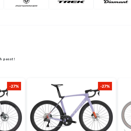
h passt!
-27%
-27%