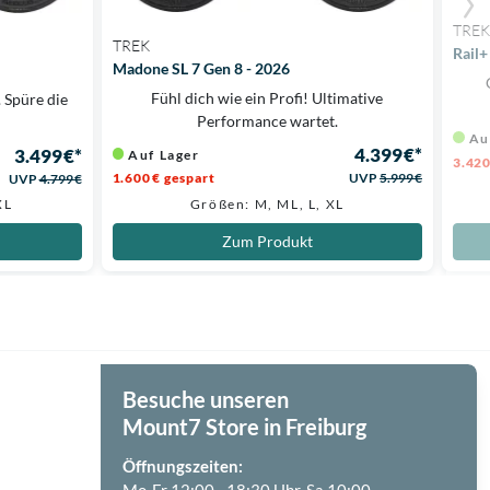
TREK
TREK
Rail+
Madone SL 7 Gen 8 - 2026
Fühl dich wie ein Profi! Ultimative
 Spüre die
Performance wartet.
Au
4.399 €*
3.499 €*
Auf Lager
3.420
1.600 € gespart
UVP
5.999 €
UVP
4.799 €
XL
Größen: M, ML, L, XL
Zum Produkt
Besuche unseren
Mount7 Store in Freiburg
Öffnungszeiten: