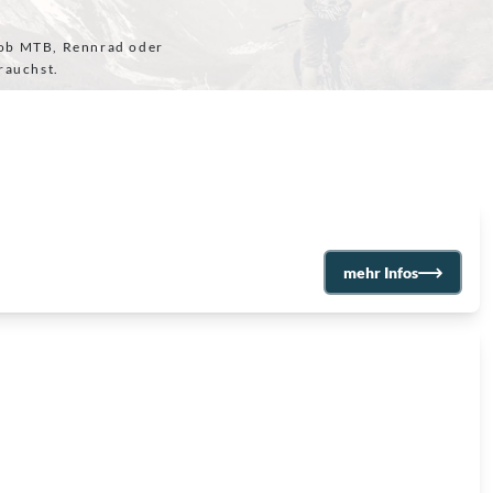
l ob MTB, Rennrad oder
rauchst.
mehr Infos