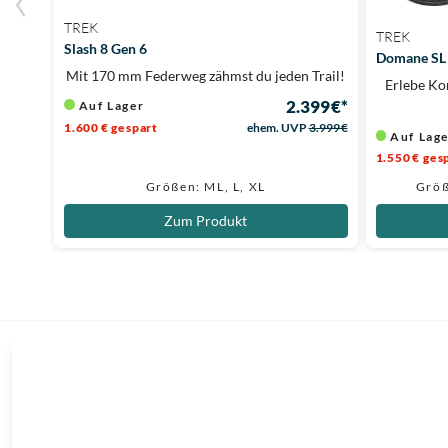
TREK
TREK
Slash 8 Gen 6
Domane SL 
Mit 170 mm Federweg zähmst du jeden Trail!
Erlebe Ko
2.399 €*
Auf Lager
1.600 € gespart
ehem. UVP
3.999 €
Auf Lag
1.550 € ges
Größen: ML, L, XL
Größ
Zum Produkt