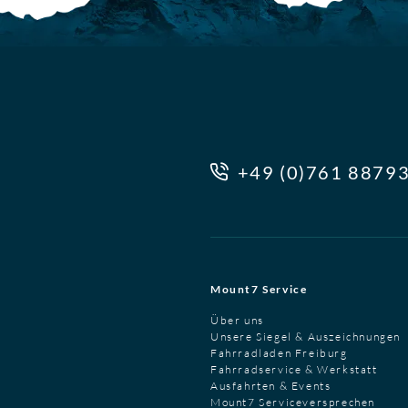
+49 (0)761 8879
Mount7 Service
Über uns
Unsere Siegel & Auszeichnungen
Fahrradladen Freiburg
Fahrradservice & Werkstatt
Ausfahrten & Events
Mount7 Serviceversprechen