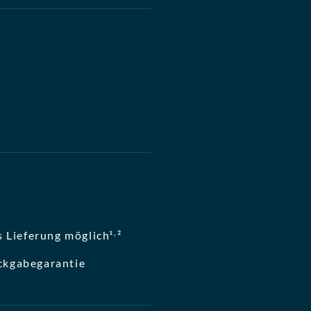
,
 Lieferung möglich¹
²
ckgabegarantie