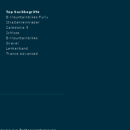
Top Suchbegriffe
E-Mountainbikes Fully
Straßenrennräder
Caledonia 5
Schloss
E-Mountainbikes
Gravel
Lenkerband
Trance Advanced
inweis zur Batterieentsorgung