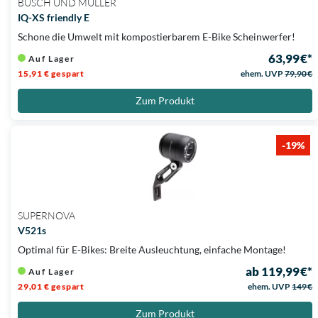
BUSCH UND MÜLLER
IQ-XS friendly E
Schone die Umwelt mit kompostierbarem E-Bike Scheinwerfer!
63,99 €*
Auf Lager
15,91 € gespart
ehem. UVP
79,90 €
Zum Produkt
-19%
SUPERNOVA
V521s
Optimal für E-Bikes: Breite Ausleuchtung, einfache Montage!
ab 119,99 €*
Auf Lager
29,01 € gespart
ehem. UVP
149 €
Zum Produkt