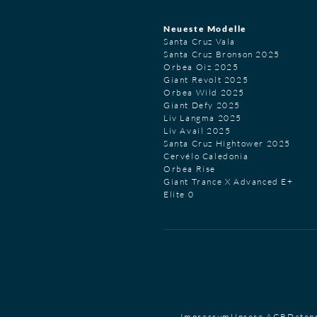
Neueste Modelle
Santa Cruz Vala
Santa Cruz Bronson 2025
Orbea Oiz 2025
Giant Revolt 2025
Orbea Wild 2025
Giant Defy 2025
Liv Langma 2025
Liv Avail 2025
Santa Cruz Hightower 2025
Cervélo Caledonia
Orbea Rise
Giant Trance X Advanced E+
Elite 0
Impressum
Unsere AGB
Daten