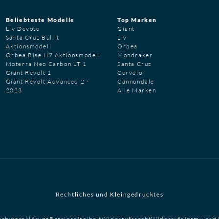
Beliebteste Modelle
Top Marken
Liv Devote
Giant
Santa Cruz Bullit
Liv
Aktionsmodell
Orbea
Orbea Rise H7 Aktionsmodell
Mondraker
Moterra Neo Carbon LT 1
Santa Cruz
Giant Revolt 1
Cervélo
Giant Revolt Advanced 2 -
Cannondale
2023
Alle Marken
Rechtliches und Kleingedrucktes
schutzerklärung
Barrierefreiheit
Widerrufsrecht
Widerrufsformular
H