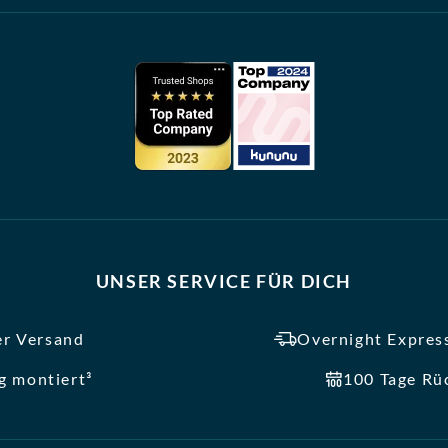
UNSER SERVICE FÜR DICH
er Versand
Overnight Express
ig montiert³
100 Tage Rü