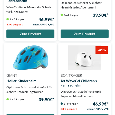
Fahrradhelm
Dein cooler, sicherer & leichter
WaveCel-Kern: Maximaler Schutz
Helm für jedes Abenteuer!
für junge Köpfe!
39,90 €*
Auf Lager
46,99 €*
Auf Lager
33 € gespart
ehem. UVP
79,99 €
Zum Produkt
Zum Produkt
-41%
GIANT
BONTRAGER
Holler Kinderhelm
Jet WaveCel Children's
Fahrradhelm
Optimaler Schutz und Komfort für
WaveCel schützt deinen Kopf!
sichere Entdeckungstouren!
Superleicht und bequem.
39,90 €*
Auf Lager
46,99 €*
Lieferbar
33 € gespart
ehem. UVP
79,99 €