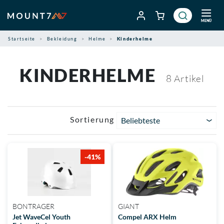
Zum
Inhalt
MENÜ
springen
Startseite
Bekleidung
Helme
Kinderhelme
KINDERHELME
8
Artikel
Sortierung
Beliebteste
-41%
BONTRAGER
GIANT
Jet WaveCel Youth
Compel ARX Helm