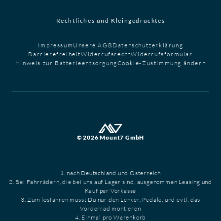
Rechtliches und Kleingedrucktes
Impressum
Unsere AGB
Datenschutzerklärung
Barrierefreiheit
Widerrufsrecht
Widerrufsformular
Hinweis zur Batterieentsorgung
Cookie-Zustimmung ändern
© 2026 Mount7 GmbH
1. nach Deutschland und Österreich
2. Bei Fahrrädern, die bei uns auf Lager sind, ausgenommen Leasing und
Kauf per Vorkasse
3. Zum losfahren musst Du nur den Lenker, Pedale, und evtl. das
Vorderrad montieren
4. Einmal pro Warenkorb