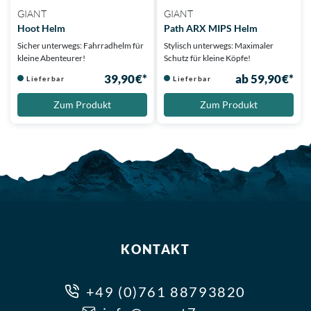
GIANT
GIANT
Hoot Helm
Path ARX MIPS Helm
Sicher unterwegs: Fahrradhelm für
Stylisch unterwegs: Maximaler
kleine Abenteurer!
Schutz für kleine Köpfe!
39,90 €*
ab 59,90 €*
Lieferbar
Lieferbar
Zum Produkt
Zum Produkt
KONTAKT
+49 (0)761 88793820