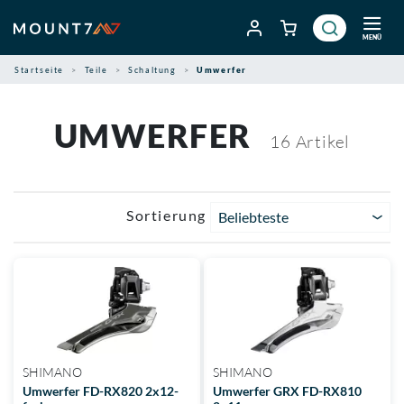
Zum
Inhalt
MENÜ
springen
Startseite
Teile
Schaltung
Umwerfer
UMWERFER
16
Artikel
Sortierung
Beliebteste
SHIMANO
SHIMANO
Umwerfer FD-RX820 2x12-
Umwerfer GRX FD-RX810