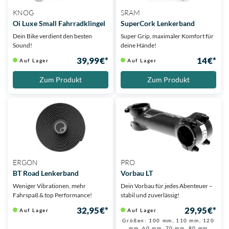
KNOG
SRAM
Oi Luxe Small Fahrradklingel
SuperCork Lenkerband
Dein Bike verdient den besten
Super Grip, maximaler Komfort für
Sound!
deine Hände!
39,99 €*
14 €*
Auf Lager
Auf Lager
Zum Produkt
Zum Produkt
ERGON
PRO
BT Road Lenkerband
Vorbau LT
Weniger Vibrationen, mehr
Dein Vorbau für jedes Abenteuer –
Fahrspaß & top Performance!
stabil und zuverlässig!
32,95 €*
29,95 €*
Auf Lager
Auf Lager
Größen: 100 mm, 110 mm, 120
mm, 60 mm, 70 mm, 80 mm