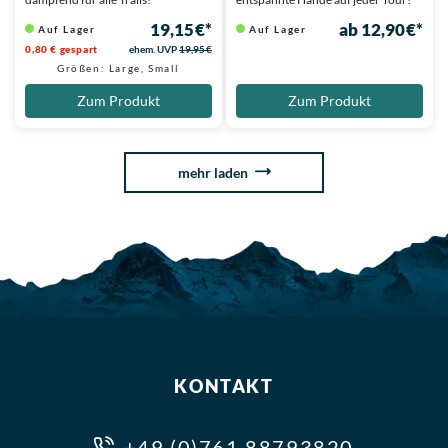
19,15 €*
ab 12,90 €*
Auf Lager
Auf Lager
0,80 € gespart
ehem. UVP
19,95 €
Größen: Large, Small
Zum Produkt
Zum Produkt
mehr laden
KONTAKT
+49 (0)761 88793820