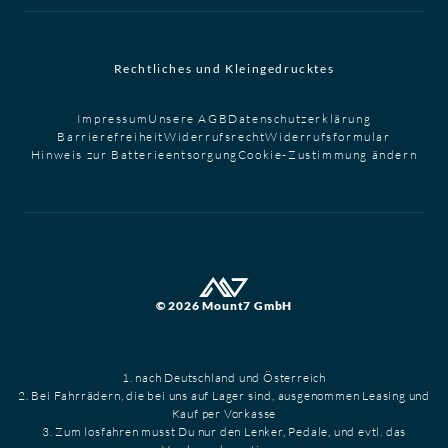
Rechtliches und Kleingedrucktes
Impressum
Unsere AGB
Datenschutzerklärung
Barrierefreiheit
Widerrufsrecht
Widerrufsformular
Hinweis zur Batterieentsorgung
Cookie-Zustimmung ändern
© 2026 Mount7 GmbH
1. nach Deutschland und Österreich
2. Bei Fahrrädern, die bei uns auf Lager sind, ausgenommen Leasing und
Kauf per Vorkasse
3. Zum losfahren musst Du nur den Lenker, Pedale, und evtl. das