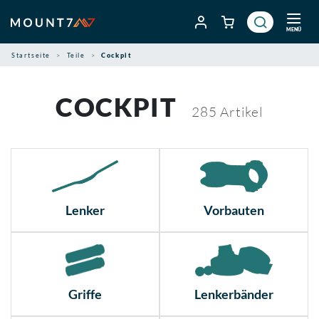
Zum
Inhalt
MENÜ
springen
Startseite
Teile
Cockpit
COCKPIT
285
Artikel
Lenker
Vorbauten
Griffe
Lenkerbänder