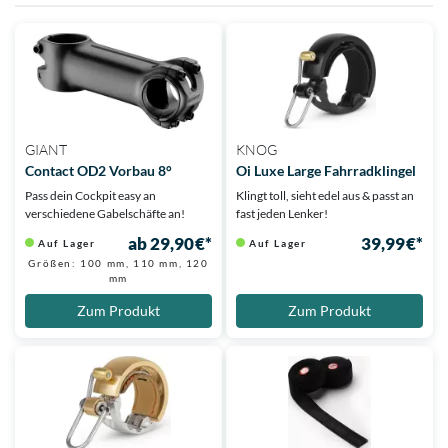
GIANT
KNOG
Contact OD2 Vorbau 8°
Oi Luxe Large Fahrradklingel
Pass dein Cockpit easy an
Klingt toll, sieht edel aus & passt an
verschiedene Gabelschäfte an!
fast jeden Lenker!
ab 29,90 €*
39,99 €*
Auf Lager
Auf Lager
Größen: 100 mm, 110 mm, 120
mm
Zum Produkt
Zum Produkt