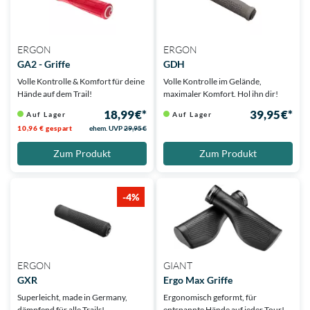
ERGON
ERGON
GA2 - Griffe
GDH
Volle Kontrolle & Komfort für deine
Volle Kontrolle im Gelände,
Hände auf dem Trail!
maximaler Komfort. Hol ihn dir!
18,99 €*
39,95 €*
Auf Lager
Auf Lager
10,96 € gespart
ehem. UVP
29,95 €
Zum Produkt
Zum Produkt
-4%
ERGON
GIANT
GXR
Ergo Max Griffe
Superleicht, made in Germany,
Ergonomisch geformt, für
dämpfend für alle Trails!
entspannte Hände auf jeder Tour!