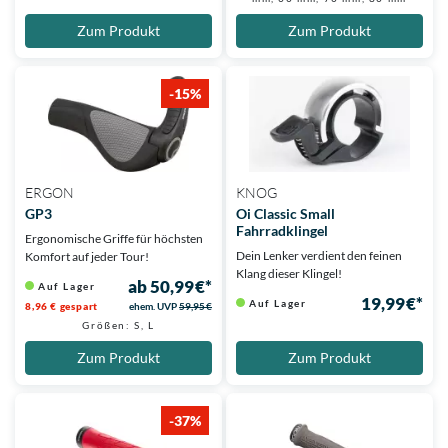
Zum Produkt
Zum Produkt
-15%
ERGON
KNOG
GP3
Oi Classic Small
Fahrradklingel
Ergonomische Griffe für höchsten
Dein Lenker verdient den feinen
Komfort auf jeder Tour!
Klang dieser Klingel!
ab 50,99 €*
Auf Lager
19,99 €*
Auf Lager
8,96 € gespart
ehem. UVP
59,95 €
Größen: S, L
Zum Produkt
Zum Produkt
-37%