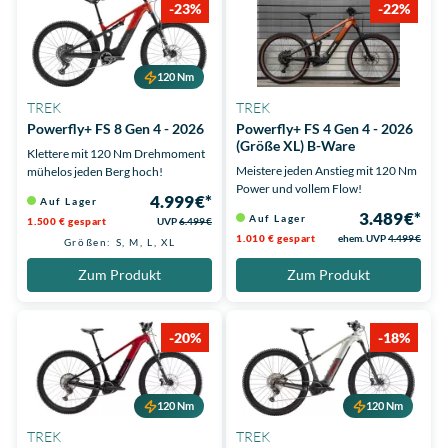
-23%
-22%
120 Nm
TREK
TREK
Powerfly+ FS 8 Gen 4 - 2026
Powerfly+ FS 4 Gen 4 - 2026
(Größe XL) B-Ware
Klettere mit 120 Nm Drehmoment
Meistere jeden Anstieg mit 120 Nm
mühelos jeden Berg hoch!
Power und vollem Flow!
4.999 €*
Auf Lager
3.489 €*
Auf Lager
1.500 € gespart
UVP
6.499 €
1.010 € gespart
ehem. UVP
4.499 €
Größen: S, M, L, XL
Zum Produkt
Zum Produkt
-20%
-18%
120 Nm
120 Nm
TREK
TREK