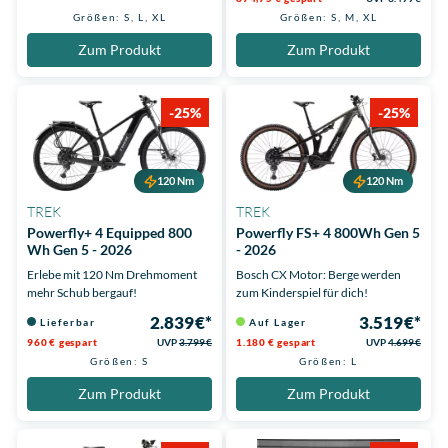
Größen: S, L, XL
Größen: S, M, XL
Zum Produkt
Zum Produkt
-25%
-25%
120 Nm
120 Nm
TREK
TREK
Powerfly+ 4 Equipped 800
Powerfly FS+ 4 800Wh Gen 5
Wh Gen 5 - 2026
- 2026
Erlebe mit 120 Nm Drehmoment
Bosch CX Motor: Berge werden
mehr Schub bergauf!
zum Kinderspiel für dich!
2.839 €*
3.519 €*
Lieferbar
Auf Lager
960 € gespart
UVP
3.799 €
1.180 € gespart
UVP
4.699 €
Größen: S
Größen: L
Zum Produkt
Zum Produkt