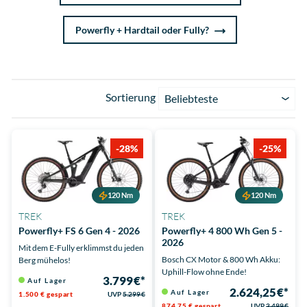
Powerfly + Hardtail oder Fully?
Sortierung
Beliebteste
-28%
-25%
120 Nm
120 Nm
TREK
TREK
Powerfly+ FS 6 Gen 4 - 2026
Powerfly+ 4 800 Wh Gen 5 -
2026
Mit dem E-Fully erklimmst du jeden
Bosch CX Motor & 800 Wh Akku:
Berg mühelos!
Uphill-Flow ohne Ende!
3.799 €*
Auf Lager
2.624,25 €*
Auf Lager
1.500 € gespart
UVP
5.299 €
874,75 € gespart
UVP
3.499 €