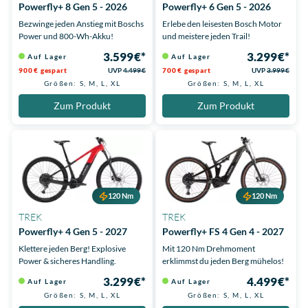
Powerfly+ 8 Gen 5 - 2026
Powerfly+ 6 Gen 5 - 2026
Bezwinge jeden Anstieg mit Boschs
Erlebe den leisesten Bosch Motor
Power und 800-Wh-Akku!
und meistere jeden Trail!
3.599 €*
3.299 €*
Auf Lager
Auf Lager
900 € gespart
UVP
4.499 €
700 € gespart
UVP
3.999 €
Größen: S, M, L, XL
Größen: S, M, L, XL
Zum Produkt
Zum Produkt
120 Nm
120 Nm
TREK
TREK
Powerfly+ 4 Gen 5 - 2027
Powerfly+ FS 4 Gen 4 - 2027
Klettere jeden Berg! Explosive
Mit 120 Nm Drehmoment
Power & sicheres Handling.
erklimmst du jeden Berg mühelos!
3.299 €*
4.499 €*
Auf Lager
Auf Lager
Größen: S, M, L, XL
Größen: S, M, L, XL