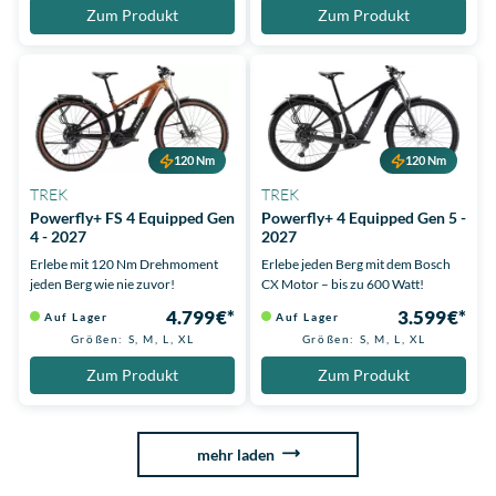
Zum Produkt
Zum Produkt
120 Nm
120 Nm
TREK
TREK
Powerfly+ FS 4 Equipped Gen
Powerfly+ 4 Equipped Gen 5 -
4 - 2027
2027
Erlebe mit 120 Nm Drehmoment
Erlebe jeden Berg mit dem Bosch
jeden Berg wie nie zuvor!
CX Motor – bis zu 600 Watt!
4.799 €*
3.599 €*
Auf Lager
Auf Lager
Größen: S, M, L, XL
Größen: S, M, L, XL
Zum Produkt
Zum Produkt
mehr laden