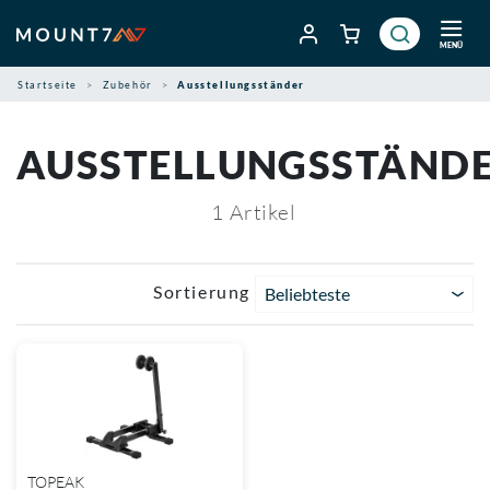
Zum
Inhalt
MENÜ
springen
Startseite
Zubehör
Ausstellungsständer
AUSSTELLUNGSSTÄND
1
Artikel
Sortierung
Beliebteste
TOPEAK