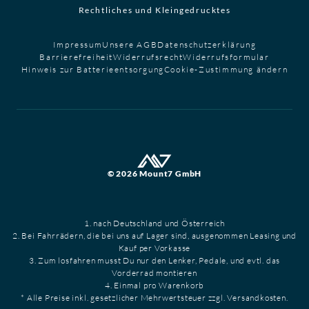
Rechtliches und Kleingedrucktes
Impressum
Unsere AGB
Datenschutzerklärung
Barrierefreiheit
Widerrufsrecht
Widerrufsformular
Hinweis zur Batterieentsorgung
Cookie-Zustimmung ändern
© 2026 Mount7 GmbH
1. nach Deutschland und Österreich
2. Bei Fahrrädern, die bei uns auf Lager sind, ausgenommen Leasing und
Kauf per Vorkasse
3. Zum losfahren musst Du nur den Lenker, Pedale, und evtl. das
Vorderrad montieren
4. Einmal pro Warenkorb
* Alle Preise inkl. gesetzlicher Mehrwertsteuer zzgl. Versandkosten.