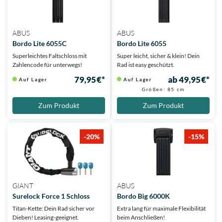
ABUS
ABUS
Bordo Lite 6055C
Bordo Lite 6055
Superleichtes Faltschloss mit
Super leicht, sicher & klein! Dein
Zahlencode für unterwegs!
Rad ist easy geschützt.
79,95 €*
ab 49,95 €*
Auf Lager
Auf Lager
Größen: 85 cm
Zum Produkt
Zum Produkt
-20%
-15%
GIANT
ABUS
Surelock Force 1 Schloss
Bordo Big 6000K
Titan-Kette: Dein Rad sicher vor
Extra lang für maximale Flexibilität
Dieben! Leasing-geeignet.
beim Anschließen!