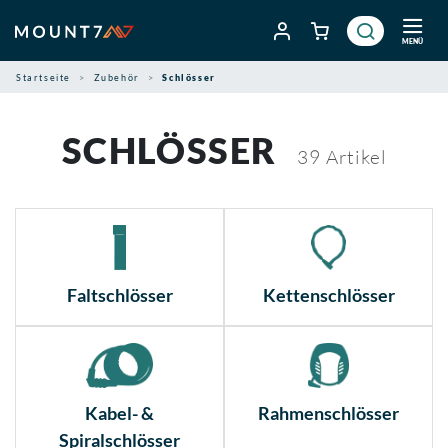
Zum
Inhalt
MENÜ
springen
Startseite
Zubehör
Schlösser
SCHLÖSSER
39
Artikel
Faltschlösser
Kettenschlösser
Kabel- &
Rahmenschlösser
Spiralschlösser