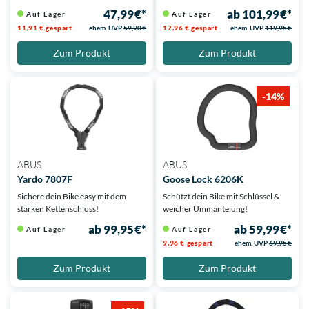
47,99 €*
ab 101,99 €*
Auf Lager
Auf Lager
11,91 € gespart
ehem. UVP
59,90 €
17,96 € gespart
ehem. UVP
119,95 €
Zum Produkt
Zum Produkt
-14%
ABUS
ABUS
Yardo 7807F
Goose Lock 6206K
Sichere dein Bike easy mit dem
Schützt dein Bike mit Schlüssel &
starken Kettenschloss!
weicher Ummantelung!
ab 99,95 €*
ab 59,99 €*
Auf Lager
Auf Lager
9,96 € gespart
ehem. UVP
69,95 €
Zum Produkt
Zum Produkt