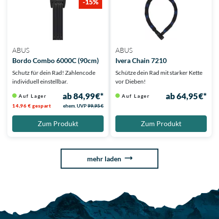
-15%
ABUS
ABUS
Bordo Combo 6000C (90cm)
Ivera Chain 7210
Schutz für dein Rad! Zahlencode
Schütze dein Rad mit starker Kette
individuell einstellbar.
vor Dieben!
ab 84,99 €*
ab 64,95 €*
Auf Lager
Auf Lager
14,96 € gespart
ehem. UVP
99,95 €
Zum Produkt
Zum Produkt
mehr laden