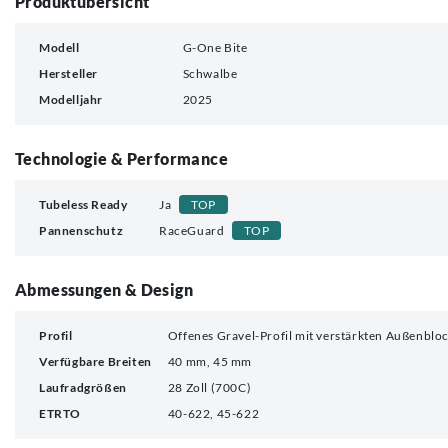
Produktübersicht
Modell
G-One Bite
Hersteller
Schwalbe
Modelljahr
2025
Technologie & Performance
Tubeless Ready
Ja
TOP
Pannenschutz
RaceGuard
TOP
Abmessungen & Design
Profil
Offenes Gravel-Profil mit verstärkten Außenblo
Verfügbare Breiten
40 mm, 45 mm
Laufradgrößen
28 Zoll (700C)
ETRTO
40-622, 45-622