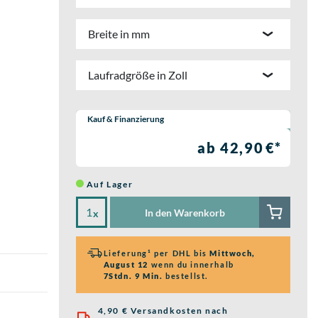
Breite in mm
Laufradgröße in Zoll
Wähle eine Preisoption:
Kauf & Finanzierung
ab 42,90 €*
Auf Lager
In den Warenkorb
x
Lieferung¹ per DHL bis
Mittwoch,
August 12
wenn du innerhalb
7Stdn. 9 Min.
bestellst.
4,90 € Versandkosten nach
