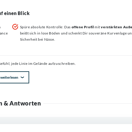
f einen Blick
n
Spüre absolute Kontrolle: Das
offene Profil
mit
verstärkten Auß
mance
beißt sich in lose Böden und schenkt Dir souveräne Kurvenlage u
Sicherheit bei Nässe.
 Gefühl, jede Linie im Gelände aufzuschreiben.
weiterlesen
n & Antworten