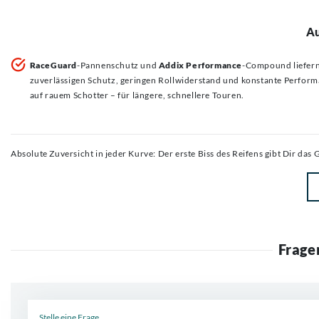
Au
RaceGuard
-Pannenschutz und
Addix Performance
-Compound liefer
zuverlässigen Schutz, geringen Rollwiderstand und konstante Perfor
auf rauem Schotter – für längere, schnellere Touren.
Absolute Zuversicht in jeder Kurve: Der erste Biss des Reifens gibt Dir das
Frage
Neue Frage