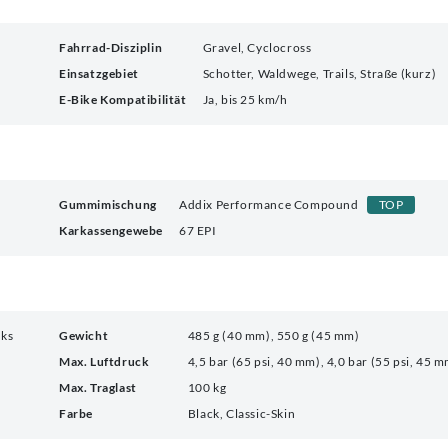
Fahrrad-Disziplin
Gravel, Cyclocross
Einsatzgebiet
Schotter, Waldwege, Trails, Straße (kurz)
E-Bike Kompatibilität
Ja, bis 25 km/h
Gummimischung
Addix Performance Compound
TOP
Karkassengewebe
67 EPI
cks
Gewicht
485 g (40 mm), 550 g (45 mm)
Max. Luftdruck
4,5 bar (65 psi, 40 mm), 4,0 bar (55 psi, 45 
Max. Traglast
100 kg
Farbe
Black, Classic-Skin