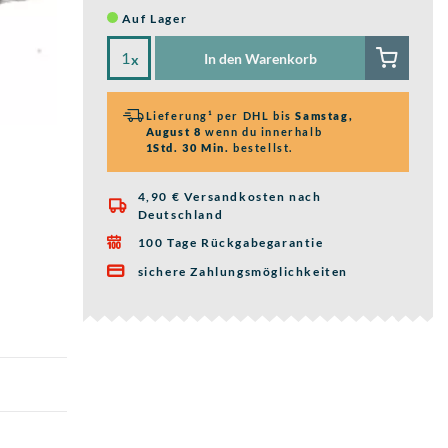
Auf Lager
In den Warenkorb
x
Lieferung¹ per DHL bis
Samstag,
August 8
wenn du innerhalb
1Std. 30 Min.
bestellst.
4,90 € Versandkosten nach

Deutschland
100 Tage Rückgabegarantie

sichere Zahlungsmöglichkeiten
