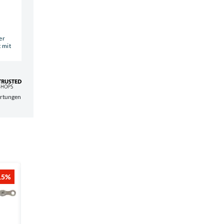
er
 mit
t der Bewertungen
15%
-15%