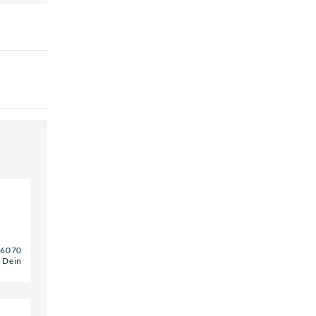
-E6070
, Dein