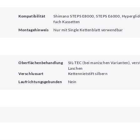
Kompatibilität
Shimano STEPS E8000, STEPS E6000, Hyperglid
fach Kassetten
Montagehinweis
Nur mit Single Kettenblatt verwendbar
Oberflächenbehandlung
SIL-TEC (bei manischen Varianten), vers
Laschen
Verschlussart
Kettennietstift silbern
Laufrichtungsgebunden
Nein