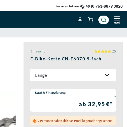
49 (0)761-8879 3820
Service-Hotline
MENÜ
Shimano
(2)
E-Bike-Kette CN-E6070 9-fach
Länge
Wähle eine Preisoption:
Kauf & Finanzierung
ab 32,95 €*
2
Personen haben sich das Produkt gerade angesehen!