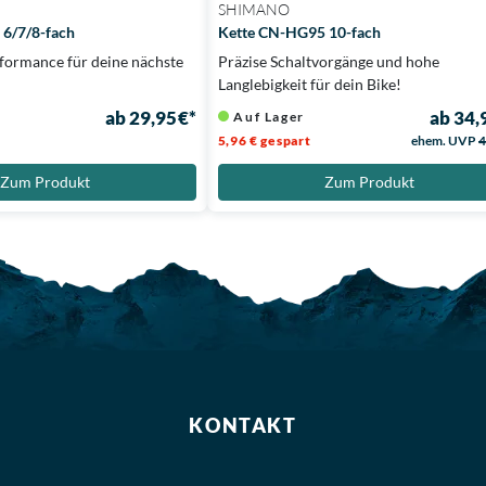
SHIMANO
6/7/8-fach
Kette CN-HG95 10-fach
formance für deine nächste
Präzise Schaltvorgänge und hohe
Langlebigkeit für dein Bike!
ab 29,95 €*
ab 34,
Auf Lager
5,96 € gespart
ehem. UVP
4
Zum Produkt
Zum Produkt
KONTAKT