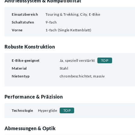
Antriebssystem & Kompatibilität
Einsatzbereich
Touring & Trekking, City, E-Bike
Schaltstufen
9-fach
Vorne
1-fach (Single Kettenblatt)
Robuste Konstruktion
E-Bike-geeignet
Ja, speziell verstärkt
TOP
Material
Stahl
Nietentyp
chrombeschichtet, massiv
Performance & Präzision
Technologie
Hyperglide
TOP
Abmessungen & Optik