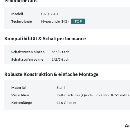
Produktdetails
Modell
CN-HG40
Technologie
Hyperglide (HG)
TOP
Kompatibilität & Schaltperformance
Schaltstufen hinten
6/7/8-fach
Schaltstufen vorne
1/2/3-fach
Robuste Konstruktion & einfache Montage
Material
Stahl
Verschluss
Kettenschloss (Quick-Link) SM-UG51 entha
Kettenlänge
116 Glieder
Au