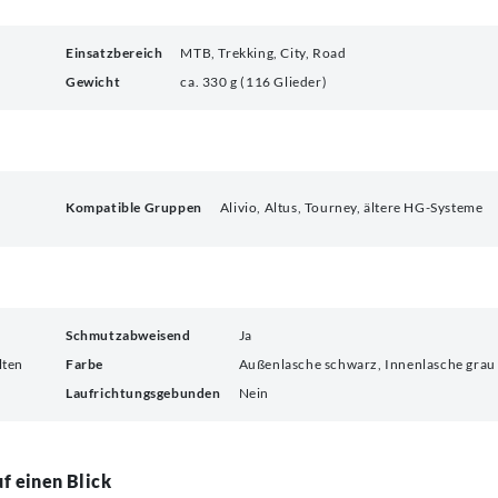
Einsatzbereich
MTB, Trekking, City, Road
Gewicht
ca. 330 g (116 Glieder)
Kompatible Gruppen
Alivio, Altus, Tourney, ältere HG-Systeme
Schmutzabweisend
Ja
lten
Farbe
Außenlasche schwarz, Innenlasche grau
Laufrichtungsgebunden
Nein
f einen Blick