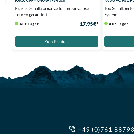
Kette CN-HG40 6/7/8-fach
Kette PC 951 P
Präzise Schaltvorgänge für reibungslose
Top Schaltperfo
Touren garantiert!
System!
17,95 €*
Auf Lager
Auf Lager
Zum Produkt
+49 (0)761 8879