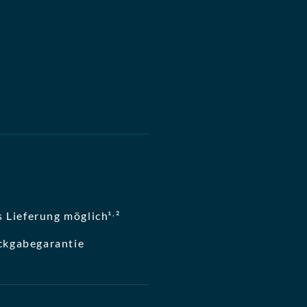
,
 Lieferung möglich¹
²
ckgabegarantie