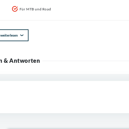
Für MTB und Road
weiterlesen
n & Antworten