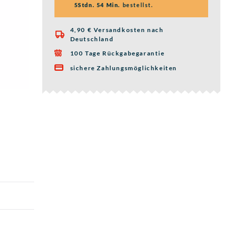
5Stdn. 54 Min.
bestellst.
4,90 € Versandkosten nach

Deutschland
100 Tage Rückgabegarantie

sichere Zahlungsmöglichkeiten
