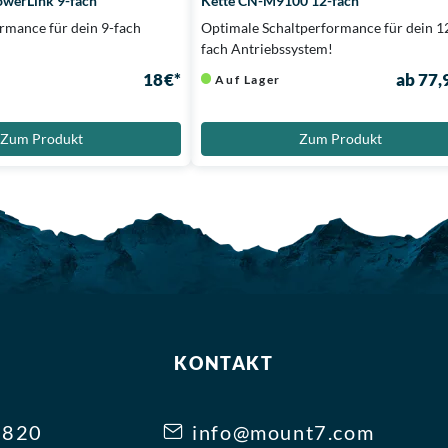
owerLink 9-fach
Kette CN-M9100 12-fach
rmance für dein 9-fach
Optimale Schaltperformance für dein 1
fach Antriebssystem!
18 €*
ab 77,
Auf Lager
Zum Produkt
Zum Produkt
KONTAKT
3820
info@mount7.com