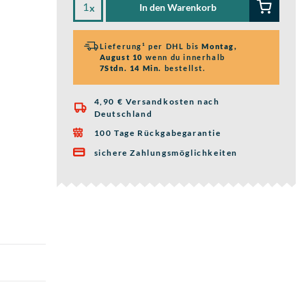
In den Warenkorb
x
Lieferung¹ per DHL bis
Montag,
August 10
wenn du innerhalb
7Stdn. 14 Min.
bestellst.
4,90 € Versandkosten nach

Deutschland
100 Tage Rückgabegarantie

sichere Zahlungsmöglichkeiten
