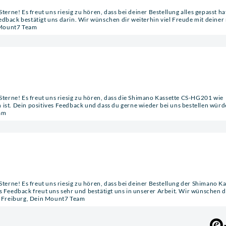
terne! Es freut uns riesig zu hören, dass bei deiner Bestellung alles gepasst h
Feedback bestätigt uns darin. Wir wünschen dir weiterhin viel Freude mit deine
 Mount7 Team
 Sterne! Es freut uns riesig zu hören, dass die Shimano Kassette CS-HG201 wie
ist. Dein positives Feedback und dass du gerne wieder bei uns bestellen würd
eam
Sterne! Es freut uns riesig zu hören, dass bei deiner Bestellung der Shimano Ka
s Feedback freut uns sehr und bestätigt uns in unserer Arbeit. Wir wünschen d
us Freiburg, Dein Mount7 Team