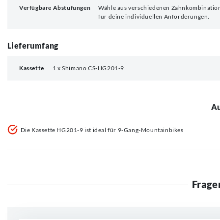
Verfügbare Abstufungen
Wähle aus verschiedenen Zahnkombinatio
für deine individuellen Anforderungen.
Lieferumfang
Kassette
1 x Shimano CS-HG201-9
Au
Die Kassette HG201-9 ist ideal für 9-Gang-Mountainbikes
Frage