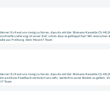
 Sterne! Es freut uns riesig zu hören, dass du mit der Shimano Kassette CS-HG2
tzschnelle Lieferung ist unser Ziel, schön dass es geklappt hat! Wir wünschen di
 Grüße aus Freiburg, Dein Mount7 Team
 Sterne! Es freut uns riesig zu hören, dass du mit der Shimano Kassette CS-HG2
in positives Feedback motiviert uns sehr, weiterhin unser Bestes zu geben. Vi
nt7 Team