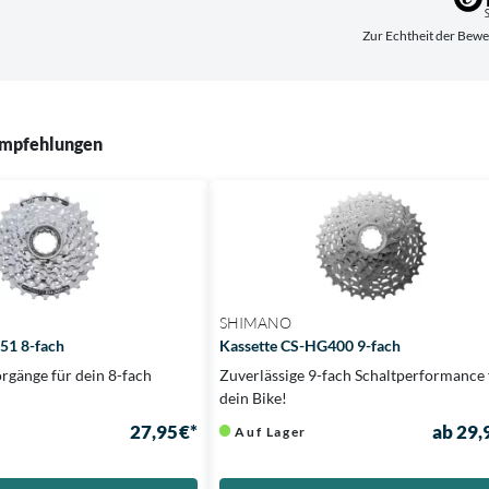
Zur Echthei
mpfehlungen
SHIMANO
51 8-fach
Kassette CS-HG400 9-fach
orgänge für dein 8-fach
Zuverlässige 9-fach Schaltperformance 
dein Bike!
27,95 €*
ab 29,
Auf Lager