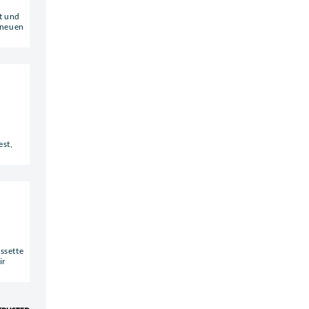
at und
r neuen
est,
ssette
ir