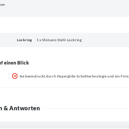
nen
Lockring
1 x Shimano Stahl-Lockring
f einen Blick
Sie beeindruckt durch Hyperglide-Schalttechnologie und ein Finish
n & Antworten