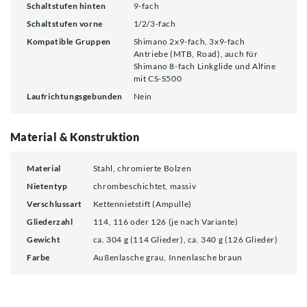
Schaltstufen hinten
9-fach
Schaltstufen vorne
1/2/3-fach
Kompatible Gruppen
Shimano 2x9-fach, 3x9-fach
Antriebe (MTB, Road), auch für
Shimano 8-fach Linkglide und Alfine
mit CS-S500
Laufrichtungsgebunden
Nein
Material & Konstruktion
Material
Stahl, chromierte Bolzen
Nietentyp
chrombeschichtet, massiv
Verschlussart
Kettennietstift (Ampulle)
Gliederzahl
114, 116 oder 126 (je nach Variante)
Gewicht
ca. 304 g (114 Glieder), ca. 340 g (126 Glieder)
Farbe
Außenlasche grau, Innenlasche braun