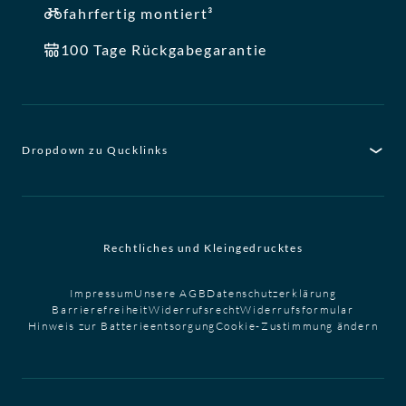
fahrfertig montiert³
100 Tage Rückgabegarantie
Dropdown zu Qucklinks
Rechtliches und Kleingedrucktes
Impressum
Unsere AGB
Datenschutzerklärung
Barrierefreiheit
Widerrufsrecht
Widerrufsformular
Hinweis zur Batterieentsorgung
Cookie-Zustimmung ändern