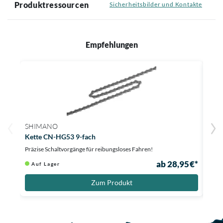
Produktressourcen
Sicherheitsbilder und Kontakte
Empfehlungen
SHIMANO
SHI
Kette CN-HG53 9-fach
Kett
Präzise Schaltvorgänge für reibungsloses Fahren!
Super
ab 28,95 €*
Auf Lager
Au
Zum Produkt