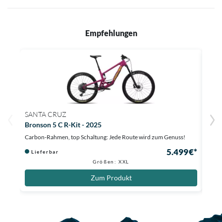
Empfehlungen
SANTA CRUZ
SAN
Bronson 5 C R-Kit - 2025
High
Carbon-Rahmen, top Schaltung: Jede Route wird zum Genuss!
Carbo
5.499 €*
Lieferbar
Li
Größen: XXL
Zum Produkt