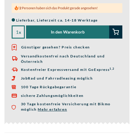
2
Personen haben sich das Produkt gerade angesehen!
Lieferbar, Lieferzeit ca. 14-18 Werktage
In den Warenkorb
x
Günstiger gesehen? Preis checken
Versandkostenfrei nach Deutschland und

Österreich
1,2
Kostenfreier Expressversand mit GoExpress

JobRad und Fahrradleasing möglich

100 Tage Rückgabegarantie

sichere Zahlungsmöglichkeiten

30 Tage kostenfreie Versicherung mit Bikmo
möglich
Mehr erfahren
über die Bikmo Fahrradversicherung