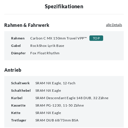
Spezifikationen
Rahmen & Fahrwerk
alle Details
Rahmen
Carbon C MX 150mm Travel VPP™
TOP
Gabel
RockShox Lyrik Base
Dämpfer
Fox Float Rhythm
Antrieb
Schaltwerk
SRAM NX Eagle, 12-fach
Schalthebel
SRAM NX Eagle
Kurbel
SRAM Descendant Eagle 148 DUB, 32 Zähne
Kassette
SRAM PG-1230, 11-50 Zähne
Kette
SRAM NX Eagle
Tretlager
SRAM DUB 68/73mm BSA