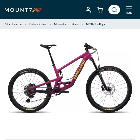
Zum
Inhalt
MENÜ
springen
Startseite
Fahrräder
Mountainbikes
MTB-Fullys