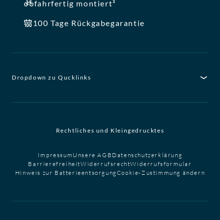
fahrfertig montiert³
100 Tage Rückgabegarantie
Dropdown zu Qucklinks
Rechtliches und Kleingedrucktes
Impressum
Unsere AGB
Datenschutzerklärung
Barrierefreiheit
Widerrufsrecht
Widerrufsformular
Hinweis zur Batterieentsorgung
Cookie-Zustimmung ändern