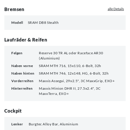
Bremsen
alle Details
Modell
SRAM DB8 Stealth
Laufräder & Reifen
Felgen
Reserve 30 TR AL oder Raceface AR30
(Aluminium)
Naben vorne
SRAM MTH 716, 15x110, 6-Bolt, 32h
Naben hinten
SRAM MTH 746, 12x148, HG, 6-Bolt, 32h
Vorderreifen
Maxxis Assegai, 29x2.5", 3C MaxxGrip, EXO+
Hinterreifen
Maxxis Minion DHR II, 27.5x2.4", 3C
MaxxTerra, EXO+
Cockpit
Lenker
Burgtec Alloy Bar, Aluminium