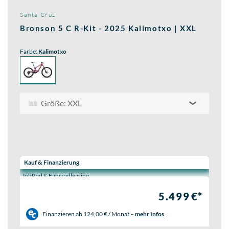
Santa Cruz
Bronson 5 C R-Kit - 2025 Kalimotxo | XXL
Farbe:
Kalimotxo
Größe: XXL
Wähle eine Preisoption:
Kauf & Finanzierung
JobRad & Fahrradleasing
5.499 €*
Finanzieren ab
124,00 € / Monat
–
mehr Infos