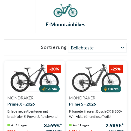
E-Mountainbikes
Sortierung
Beliebteste
-20%
-29%
120 Nm
120 Nm
MONDRAKER
MONDRAKER
Prime X - 2026
Prime S - 2026
Erlebe neue Abenteuer mit
Kilometerfresser: Bosch CX & 800-
brachialer E-Power & Reichweite!
Wh-Akku für endlose Trails!
3.599 €*
2.989 €*
Auf Lager
Auf Lager