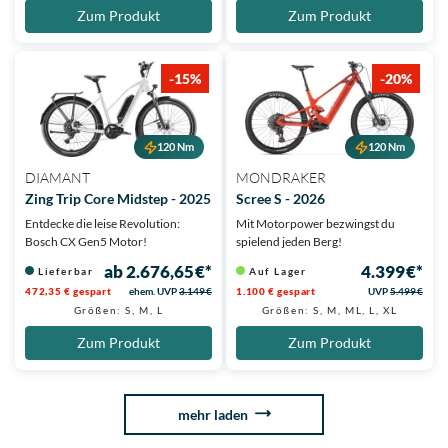
Zum Produkt
Zum Produkt
-15%
-20%
120 Nm
120 Nm
DIAMANT
MONDRAKER
Zing Trip Core Midstep - 2025
Scree S - 2026
Entdecke die leise Revolution:
Mit Motorpower bezwingst du
Bosch CX Gen5 Motor!
spielend jeden Berg!
ab 2.676,65 €*
4.399 €*
Lieferbar
Auf Lager
472,35 € gespart
ehem. UVP
3.149 €
1.100 € gespart
UVP
5.499 €
Größen: S, M, L
Größen: S, M, ML, L, XL
Zum Produkt
Zum Produkt
mehr laden