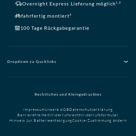
,
Overnight Express Lieferung möglich¹
²
fahrfertig montiert³
100 Tage Rückgabegarantie
Dropdown zu Qucklinks
Rechtliches und Kleingedrucktes
Impressum
Unsere AGB
Datenschutzerklärung
Barrierefreiheit
Widerrufsrecht
Widerrufsformular
Hinweis zur Batterieentsorgung
Cookie-Zustimmung ändern