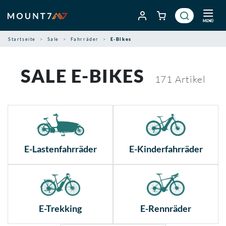
Zum
Inhalt
MENÜ
springen
Startseite
Sale
Fahrräder
E-Bikes
SALE E-BIKES
171
Artikel
E-Lastenfahrräder
E-Kinderfahrräder
E-Trekking
E-Rennräder