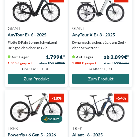
GIANT
GIANT
AnyTour E+ 6 - 2025
AnyTour X E+ 3 - 2025
Flotte E-Fahrt ohne Schwitzen!
Dynamisch, sicher, zügig ans Ziel –
Bringt dich sicher ans Ziel.
ohne Schwitzen!
1.799 €*
ab 2.099 €*
Auf Lager
Auf Lager
1.500 € gespart
ehem. UVP
3.299 €
1.800 € gespart
ehem. UVP
3.899 €
Größen: S, L, XL
Größen: L, XL
Zum Produkt
Zum Produkt
-18%
-54%
120 Nm
TREK
TREK
Powerfly+ 6 Gen 5 - 2026
Allant+ 6 - 2025