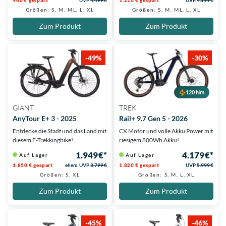
900 € gespart
UVP
4.499 €
1.210 € gespart
UVP
4.199 €
Größen: S, M, ML, L, XL
Größen: S, M, ML, L, XL
Zum Produkt
Zum Produkt
-49%
-30%
120 Nm
GIANT
TREK
AnyTour E+ 3 - 2025
Rail+ 9.7 Gen 5 - 2026
Entdecke die Stadt und das Land mit
CX Motor und volle Akku Power mit
diesem E-Trekkingbike!
riesigem 800Wh Akku!
1.949 €*
4.179 €*
Auf Lager
Auf Lager
1.850 € gespart
ehem. UVP
3.799 €
1.820 € gespart
UVP
5.999 €
Größen: S, XL
Größen: S, M, L, XL
Zum Produkt
Zum Produkt
-45%
-46%