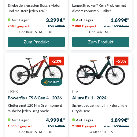
Erlebe den leisesten Bosch Motor
Lange Strecken? Kein Problem mit
und meistere jeden Trail!
diesem robusten E-Bike!
3.299 €*
1.699 €*
Auf Lager
Auf Lager
700 € gespart
UVP
3.999 €
2.000 € gespart
ehem. UVP
3.699 €
Größen: S, M, L, XL
Größen: M, L
Zum Produkt
Zum Produkt
-23%
-53%
120 Nm
TREK
LIV
Powerfly+ FS 8 Gen 4 - 2026
Allure E+ 1 - 2024
Klettere mit 120 Nm Drehmoment
Sicher, bequem und flink durch die
mühelos jeden Berg hoch!
City düsen!
4.999 €*
1.899 €*
Auf Lager
Auf Lager
1.500 € gespart
UVP
6.499 €
2.100 € gespart
ehem. UVP
3.999 €
Größen: S, M, L, XL
Größen: XS, S