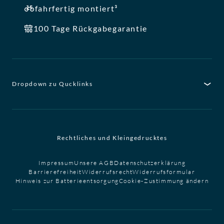
fahrfertig montiert³
100 Tage Rückgabegarantie
Dropdown zu Qucklinks
Rechtliches und Kleingedrucktes
Impressum
Unsere AGB
Datenschutzerklärung
Barrierefreiheit
Widerrufsrecht
Widerrufsformular
Hinweis zur Batterieentsorgung
Cookie-Zustimmung ändern