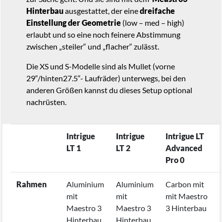
Hinterbau
ausgestattet, der eine
dreifache
Einstellung der Geometrie
(low – med – high)
erlaubt und so eine noch feinere Abstimmung
zwischen „steiler“ und „flacher“ zulässt.
Die XS und S-Modelle sind als Mullet (vorne
29“/hinten27.5“- Laufräder) unterwegs, bei den
anderen Größen kannst du dieses Setup optional
nachrüsten.
Intrigue
Intrigue
Intrigue LT
LT 1
LT 2
Advanced
Pro 0
Rahmen
Aluminium
Aluminium
Carbon mit
mit
mit
mit Maestro
Maestro 3
Maestro 3
3 Hinterbau
Hinterbau
Hinterbau