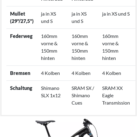
Mullet
ja in XS
ja in XS
ja in XS und S
(29"/27,5")
und S
und S
Federweg
160mm
160mm
160mm
vorne &
vorne &
vorne &
150mm
150mm
150mm
hinten
hinten
hinten
Bremsen
4 Kolben
4 Kolben
4 Kolben
Schaltung
Shimano
SRAM SX /
SRAM XX
SLX 1x12
Shimano
Eagle
Cues
Transmission