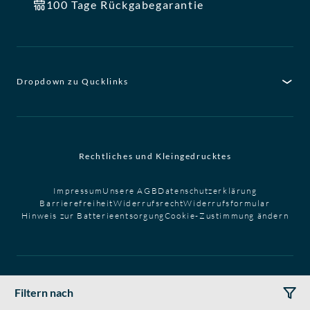
100 Tage Rückgabegarantie
Dropdown zu Qucklinks
Rechtliches und Kleingedrucktes
Impressum
Unsere AGB
Datenschutzerklärung
Barrierefreiheit
Widerrufsrecht
Widerrufsformular
Hinweis zur Batterieentsorgung
Cookie-Zustimmung ändern
Filtern nach