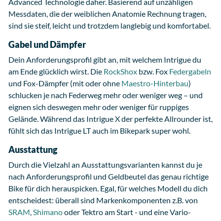
Advanced Technologie daher. Basierend auf unzähligen
Messdaten, die der weiblichen Anatomie Rechnung tragen,
sind sie steif, leicht und trotzdem langlebig und komfortabel.
Gabel und Dämpfer
Dein Anforderungsprofil gibt an, mit welchem Intrigue du
am Ende glücklich wirst. Die
RockShox
bzw. Fox
Federgabeln
und Fox-Dämpfer (mit oder ohne
Maestro-Hinterbau
)
schlucken je nach Federweg mehr oder weniger weg – und
eignen sich deswegen mehr oder weniger für ruppiges
Gelände. Während das Intrigue X der perfekte Allrounder ist,
fühlt sich das Intrigue LT auch im Bikepark super wohl.
Ausstattung
Durch die Vielzahl an Ausstattungsvarianten kannst du je
nach Anforderungsprofil und Geldbeutel das genau richtige
Bike für dich herauspicken. Egal, für welches Modell du dich
entscheidest: überall sind Markenkomponenten z.B. von
SRAM
,
Shimano
oder Tektro am Start - und eine Vario-