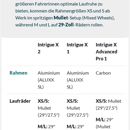
größeren Fahrerinnen optimale Laufruhe zu
bieten, kommen die Rahmengrößen XS und S ab
Werk im spritzigen
Mullet
-Setup (Mixed Wheels),
während M und L auf
29-Zoll
-Rädern rollen.
Intrigue X
Intrigue X
Intrigue X
2
1
Advanced
Pro 1
Rahmen
Aluminium
Aluminium
Carbon
(ALUXX
(ALUXX
SL)
SL)
Laufräder
XS/S:
XS/S:
XS/S:
Mullet
Mullet
Mullet
(29"/27.5")
(29"/27.5")
(29"/27.5")
M/L:
29"
M/L:
29"
M/L:
29"
(Mullet