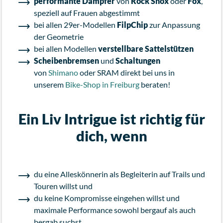
performante Dämpfer
von
Rock Shox
oder
Fox
,
speziell auf Frauen abgestimmt
bei allen 29er-Modellen
FilpChip
zur Anpassung
der Geometrie
bei allen Modellen
verstellbare Sattelstützen
Scheibenbremsen
und
Schaltungen
von
Shimano
oder SRAM direkt bei uns in
unserem
Bike-Shop in Freiburg
beraten!
Ein Liv Intrigue ist richtig für
dich, wenn
du eine Alleskönnerin als Begleiterin auf Trails und
Touren willst und
du keine Kompromisse eingehen willst und
maximale Performance sowohl bergauf als auch
bergab suchst.