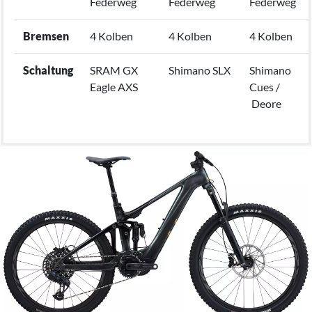
Federweg
Federweg
Federweg
Bremsen
4 Kolben
4 Kolben
4 Kolben
Schaltung
SRAM GX
Shimano SLX
Shimano
Eagle AXS
Cues /
Deore