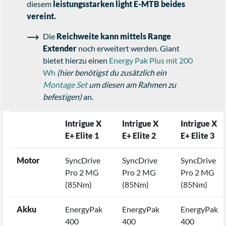
diesem
leistungsstarken light E-MTB beides
vereint.
Die
Reichweite kann mittels Range
Extender
noch erweitert werden. Giant
bietet hierzu einen
Energy Pak Plus mit 200
Wh
(hier benötigst du zusätzlich ein
Montage Set
um diesen am Rahmen zu
befestigen)
an.
Intrigue X
Intrigue X
Intrigue X
E+ Elite 1
E+ Elite 2
E+ Elite 3
Motor
SyncDrive
SyncDrive
SyncDrive
Pro 2 MG
Pro 2 MG
Pro 2 MG
(85Nm)
(85Nm)
(85Nm)
Akku
EnergyPak
EnergyPak
EnergyPak
400
400
400