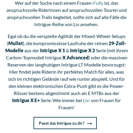
Wer auf der Suche nach einem Frauen-
Fully
ist, das
anspruchsvolle Riderinnen auf anspruchsvollen Touren und
anspruchsvollen Trails begleitet, sollte sich auf alle Fälle die
Intrigue-Reihe von Liv ansehen.
Egal ob du die verspielte Agilität der Mixed-Wheel-Setups
(
Mullet
), die kompromisslose Laufruhe der reinen
29-Zoll-
Modelle
aus der
Intrigue X 1
&
Intrigue X 2
Serie (mit ihrem
Carbon-Topmodell Intrigue
X Advanced
) oder die massiven
Reserven der langhubigen Intrigue LT Modelle bevorzugst:
Hier findet jede Riderin ihr perfektes Match für alles, was
sich im richtigen Gelände rauf wie runter abspielt. Und für
den kleinen elektronischen Extra-Push gibt es die Power-
Rösser bestens abgestimmt auch als E MTBs aus der
Intrigue X E+
Serie. Wie immer bei
Liv
: von Frauen für
Frauen!
Passt das Intrigue zu dir?