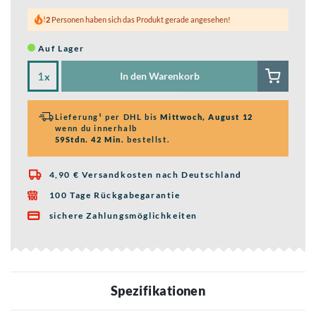
2
Personen haben sich das Produkt gerade angesehen!
Auf Lager
In den Warenkorb
x
Lieferung¹ per DHL bis
Mittwoch, August 12
wenn du innerhalb
59Stdn. 42 Min.
bestellst.
4,90 € Versandkosten nach Deutschland

100 Tage Rückgabegarantie

sichere Zahlungsmöglichkeiten

Spezifikationen