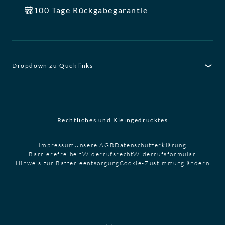
100 Tage Rückgabegarantie
Dropdown zu Qucklinks
Rechtliches und Kleingedrucktes
Impressum
Unsere AGB
Datenschutzerklärung
Barrierefreiheit
Widerrufsrecht
Widerrufsformular
Hinweis zur Batterieentsorgung
Cookie-Zustimmung ändern