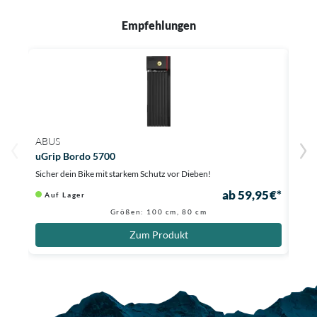
Empfehlungen
ABUS
ABU
uGrip Bordo 5700
Bord
Sicher dein Bike mit starkem Schutz vor Dieben!
Mach 
ab 59,95 €*
Auf Lager
Au
31,96
Größen: 100 cm, 80 cm
Zum Produkt