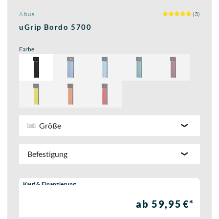
Abus
(3)
uGrip Bordo 5700
Farbe
Größe
Befestigung
Wähle eine Preisoption:
Kauf & Finanzierung
ab 59,95 €*