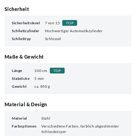
Sicherheit
Sicherheitslevel
7 von 15
TOP
Schließzylinder
Hochwertiger Automatikzylinder
Schließtyp
Schlüssel
Maße & Gewicht
Länge
100 cm
TOP
Stabdicke
5 mm
Gewicht
ca. 850 g
Material & Design
Material
Stahl
Farboptionen
Verschiedene Farben, farblich abgestimmter
Schlosskörper