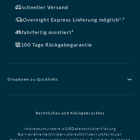
schneller Versand
,
Overnight Express Lieferung möglich¹
²
fahrfertig montiert³
100 Tage Rückgabegarantie
Dropdown zu Qucklinks
Rechtliches und Kleingedrucktes
Impressum
Unsere AGB
Datenschutzerklärung
Barrierefreiheit
Widerrufsrecht
Widerrufsformular
Hinweis zur Batterieentsorgung
Cookie-Zustimmung ändern