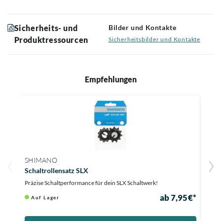
Sicherheits- und
Bilder und Kontakte
Produktressourcen
Sicherheitsbilder und Kontakte
Empfehlungen
SHIMANO
CER
Schaltrollensatz SLX
Scha
Präzise Schaltperformance für dein SLX Schaltwerk!
Optim
ab 7,95 €*
Auf Lager
Au