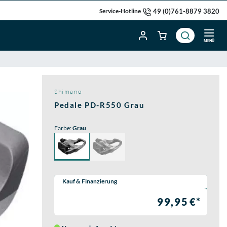
49 (0)761-8879 3820
Service-Hotline
MENÜ
Shimano
Pedale PD-R550 Grau
Farbe:
Grau
Wähle eine Preisoption:
Kauf & Finanzierung
99,95 €*