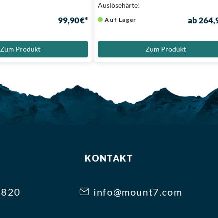
!
Auslösehärte!
99,90 €*
ab 264,
Auf Lager
Zum Produkt
Zum Produkt
KONTAKT
3820
info@mount7.com