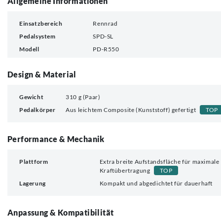
Allgemeine Informationen
Einsatzbereich
Rennrad
Pedalsystem
SPD-SL
Modell
PD-R550
Design & Material
Gewicht
310 g (Paar)
Pedalkörper
Aus leichtem Composite (Kunststoff) gefertigt
TOP
Performance & Mechanik
Plattform
Extra breite Aufstandsfläche für maximale
Kraftübertragung
TOP
Lagerung
Kompakt und abgedichtet für dauerhaft
Anpassung & Kompatibilität