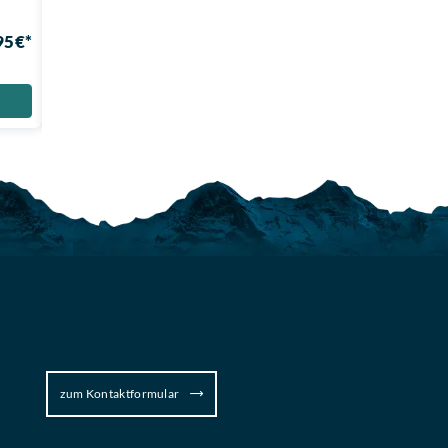
Kraftübertragung!
Auslösehärte!
95 €*
56,99 €*
Auf Lager
Auf Lager
13,96 € gespart
ehem. UVP
70,95 €
34,96 € gespart
Zum Produkt
zum Kontaktformular