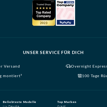
UNSER SERVICE FÜR DICH
er Versand
Overnight Express
ig montiert³
100 Tage Rü
Beliebteste Modelle
Top Marken
Liv Devote
Giant