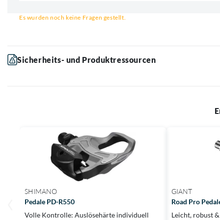
Email für Benachrichtigung
Es wurden noch keine Fragen gestellt.
Sicherheits- und Produktressourcen
E
SHIMANO
GIANT
Pedale PD-R550
Road Pro Pedal
Volle Kontrolle: Auslösehärte individuell
Leicht, robust 