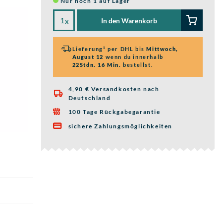
Nur noch 1 auf Lager
In den Warenkorb
x
Lieferung¹ per DHL bis
Mittwoch,
August 12
wenn du innerhalb
22Stdn. 16 Min.
bestellst.
4,90 € Versandkosten nach

Deutschland
100 Tage Rückgabegarantie

sichere Zahlungsmöglichkeiten
