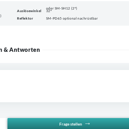
oder SM-SH12 (2°)
Auslösewinkel
32°
)
Reflektor
SM-PD65 optional nachrüstbar
n & Antworten
Frage stellen