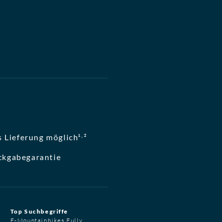
,
 Lieferung möglich¹
²
ckgabegarantie
Top Suchbegriffe
E-Mountainbikes Fully