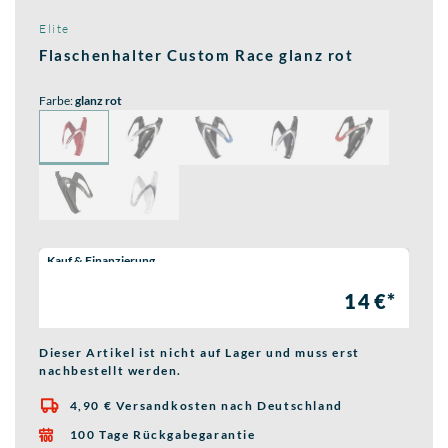
Elite
Flaschenhalter Custom Race glanz rot
Farbe:
glanz rot
Wähle eine Preisoption:
Kauf & Finanzierung
14 €*
Dieser Artikel ist nicht auf Lager und muss erst
nachbestellt werden.
4,90 € Versandkosten nach Deutschland

100 Tage Rückgabegarantie
