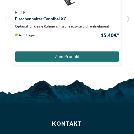
ELITE
CAD
Flaschenhalter Cannibal XC
Carb
Optimal für kleine Rahmen: Flasche easy seitlich entnehmen!
Ultral
15,40 €*
Auf Lager
Au
Zum Produkt
KONTAKT