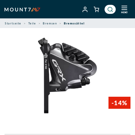
Zum
Inhalt
MENÜ
springen
Startseite
Teile
Bremsen
Bremssättel
-14%