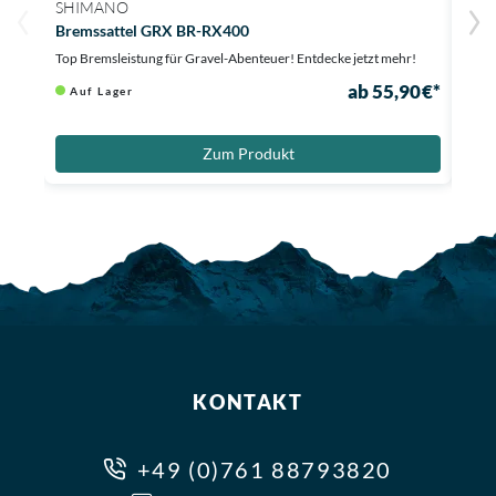
SHIMANO
SHI
Bremssattel GRX BR-RX400
Brem
Top Bremsleistung für Gravel-Abenteuer! Entdecke jetzt mehr!
Top B
ab 55,90 €*
Auf Lager
Au
10,91
Zum Produkt
KONTAKT
+49 (0)761 88793820