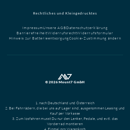
Rechtliches und Kleingedrucktes
Impressum
Unsere AGB
Datenschutzerklärung
Barrierefreiheit
Widerrufsrecht
Widerrufsformular
Hinweis zur Batterieentsorgung
Cookie-Zustimmung ändern
© 2026 Mount7 GmbH
1. nach Deutschland und Österreich
2. Bei Fahrrädern, die bei uns auf Lager sind, ausgenommen Leasing und
Kauf per Vorkasse
3. Zum losfahren musst Du nur den Lenker, Pedale, und evtl. das
Vorderrad montieren
4. Einmal pro Warenkorb