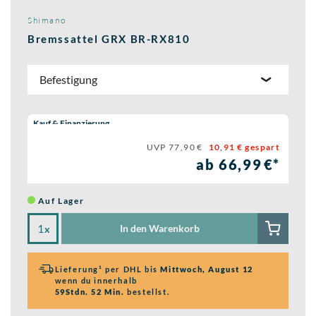
Shimano
Bremssattel GRX BR-RX810
Befestigung
Wähle eine Preisoption:
Kauf & Finanzierung
UVP 77,90 €
10,91 € gespart
ab 66,99 €*
Auf Lager
In den Warenkorb
x
Lieferung¹ per DHL bis
Mittwoch, August 12
wenn du innerhalb
59Stdn. 52 Min.
bestellst.