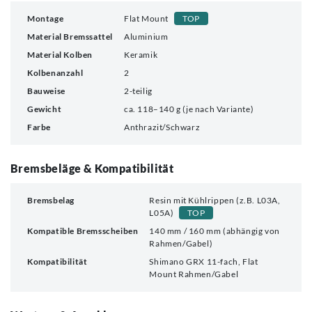
Montage
Flat Mount
TOP
Material Bremssattel
Aluminium
Material Kolben
Keramik
Kolbenanzahl
2
Bauweise
2-teilig
Gewicht
ca. 118–140 g (je nach Variante)
Farbe
Anthrazit/Schwarz
Bremsbeläge & Kompatibilität
Bremsbelag
Resin mit Kühlrippen (z.B. L03A,
L05A)
TOP
Kompatible Bremsscheiben
140 mm / 160 mm (abhängig von
Rahmen/Gabel)
Kompatibilität
Shimano GRX 11-fach, Flat
Mount Rahmen/Gabel