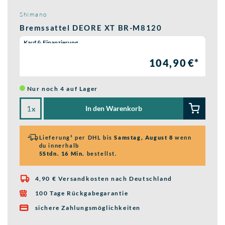
Shimano
Bremssattel DEORE XT BR-M8120
Wähle eine Preisoption:
Kauf & Finanzierung
104,90 €*
Nur noch 4 auf Lager
In den Warenkorb
x
Lieferung¹ per DHL bis
Samstag, August 8
wenn
du innerhalb
5Stdn. 16 Min.
bestellst.
4,90 € Versandkosten nach Deutschland

100 Tage Rückgabegarantie

sichere Zahlungsmöglichkeiten
