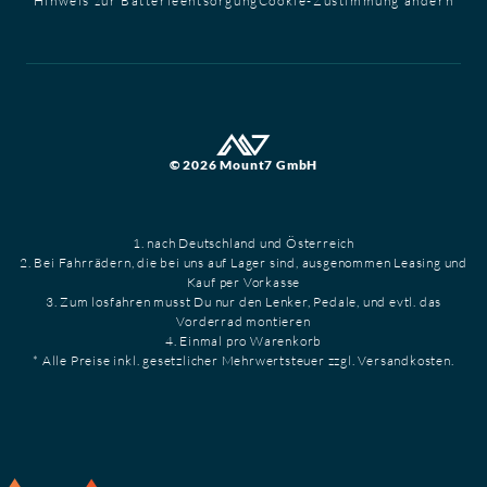
Hinweis zur Batterieentsorgung
Cookie-Zustimmung ändern
© 2026 Mount7 GmbH
1. nach Deutschland und Österreich
2. Bei Fahrrädern, die bei uns auf Lager sind, ausgenommen Leasing und
Kauf per Vorkasse
3. Zum losfahren musst Du nur den Lenker, Pedale, und evtl. das
Vorderrad montieren
4. Einmal pro Warenkorb
* Alle Preise inkl. gesetzlicher Mehrwertsteuer zzgl. Versandkosten.