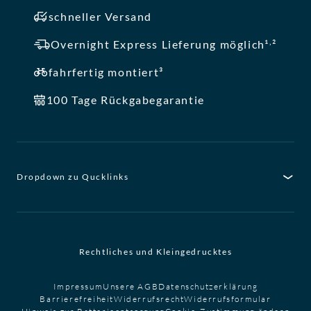
schneller Versand
,
Overnight Express Lieferung möglich¹
²
fahrfertig montiert³
100 Tage Rückgabegarantie
Dropdown zu Qucklinks
Rechtliches und Kleingedrucktes
Impressum
Unsere AGB
Datenschutzerklärung
Barrierefreiheit
Widerrufsrecht
Widerrufsformular