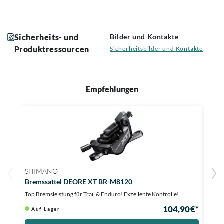
Sicherheits- und
Bilder und Kontakte
Produktressourcen
Sicherheitsbilder und Kontakte
Empfehlungen
SHIMANO
SHI
Bremssattel DEORE XT BR-M8120
Brem
Top Bremsleistung für Trail & Enduro! Exzellente Kontrolle!
Kraft
104,90 €*
Auf Lager
Au