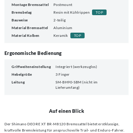
Montage Bremssattel
Postmount
Bremsbelag
Resin mit Kühlrippen
TOP
Bauweise
2-teilig
Material Bremssattel
Aluminium
Material Kolben
Keramik
TOP
Ergonomische Bedienung
Griffweiteneinstellung
Integriert (werkzeuglos)
Hebelgröße
3 Finger
Leitung
SM-BH90-SBM (nicht im
Lieferumfang)
Auf einen Blick
Der Shimano DEORE XT BR-M8120 Bremssattel bietet erstklassige,
kraftvolle Bremsleistung für anspruchsvolle Trail- und Enduro-Fahrer.