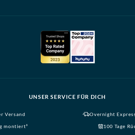
UNSER SERVICE FÜR DICH
er Versand
Overnight Express
ig montiert³
100 Tage Rü