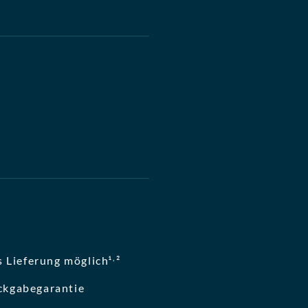
,
 Lieferung möglich¹
²
ckgabegarantie