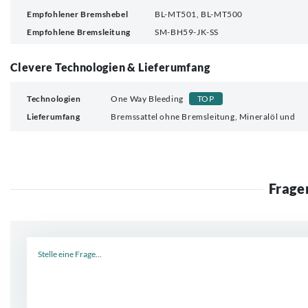
Empfohlener Bremshebel
BL-MT501, BL-MT500
Empfohlene Bremsleitung
SM-BH59-JK-SS
Clevere Technologien & Lieferumfang
Technologien
One Way Bleeding
TOP
Lieferumfang
Bremssattel ohne Bremsleitung, Mineralöl und
Frage
Neue Frage