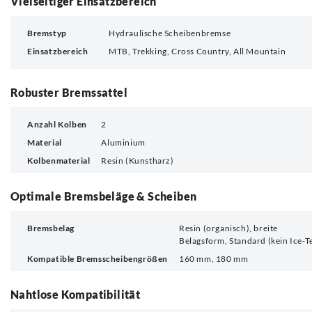
Vielseitiger Einsatzbereich
Bremstyp
Hydraulische Scheibenbremse
Einsatzbereich
MTB, Trekking, Cross Country, All Mountain
Robuster Bremssattel
Anzahl Kolben
2
Material
Aluminium
Kolbenmaterial
Resin (Kunstharz)
Optimale Bremsbeläge & Scheiben
Bremsbelag
Resin (organisch), breite
Belagsform, Standard (kein Ice-T
Kompatible Bremsscheibengrößen
160 mm, 180 mm
Nahtlose Kompatibilität