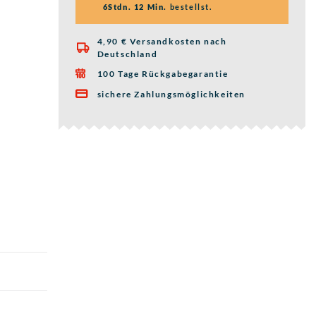
6Stdn. 12 Min.
bestellst.
4,90 € Versandkosten nach

Deutschland
100 Tage Rückgabegarantie

sichere Zahlungsmöglichkeiten
