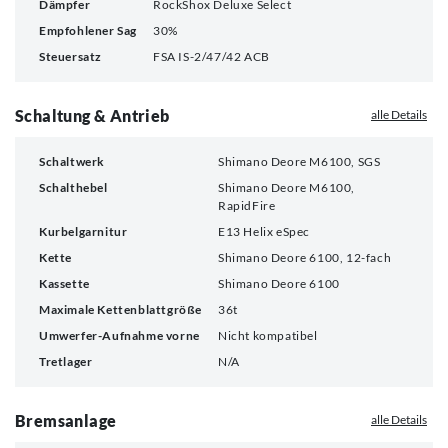
Dämpfer
RockShox Deluxe Select
Empfohlener Sag
30%
Steuersatz
FSA IS-2/47/42 ACB
Schaltung & Antrieb
alle Details
Schaltwerk
Shimano Deore M6100, SGS
Schalthebel
Shimano Deore M6100,
RapidFire
Kurbelgarnitur
E13 Helix eSpec
Kette
Shimano Deore 6100, 12-fach
Kassette
Shimano Deore 6100
Maximale Kettenblattgröße
36t
Umwerfer-Aufnahme vorne
Nicht kompatibel
Tretlager
N/A
Bremsanlage
alle Details