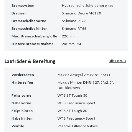
Bremssystem
Hydraulische Scheibenbremse
Bremsen
Shimano Deore M6120
Bremsscheibe vorne
Shimano RT66
Bremsscheibe hinten
Shimano RT66
Max. Bremsscheibengröße
220mm
Hintere Bremsaufnahme
200mm PM
Laufräder & Bereifung
alle Details
Vorderreifen
Maxxis Assegai 29"x2.5", EXO+
Hinterreifen
Maxxis Minion DHRII 27.5"x2.5",
DoubleDown
Felge vorne
WTB ST Tough 30
Nabe vorne
WTB Frequency Sport
Felge hinten
WTB ST Tough 30
Nabe hinten
WTB Frequency Sport
Ventile
Reserve Fillmore Valves