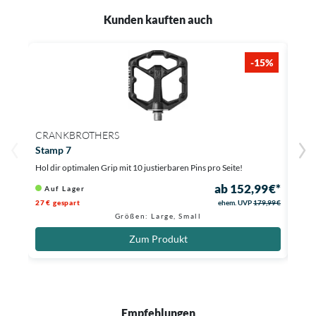
Kunden kauften auch
-15%
CRANKBROTHERS
ABU
Stamp 7
uGri
Hol dir optimalen Grip mit 10 justierbaren Pins pro Seite!
Siche
ab 152,99 €*
Auf Lager
Au
27 € gespart
ehem. UVP
179,99 €
Größen: Large, Small
Zum Produkt
Empfehlungen