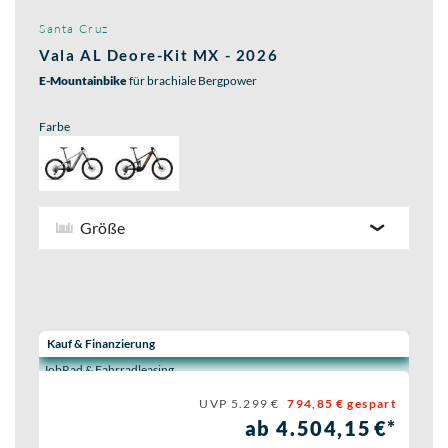
Santa Cruz
Vala AL Deore-Kit MX - 2026
E-Mountainbike
für brachiale Bergpower
Farbe
Größe
Wähle eine Preisoption:
Kauf & Finanzierung
JobRad & Fahrradleasing
UVP 5.299 €
794,85 € gespart
ab 4.504,15 €*