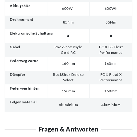
Akkugröße
600Wh
600Wh
Drehmoment
85Nm
85Nm
Elektronische Schaltung
✘
✘
Gabel
RockShox Psylo
FOX 38 Float
Gold RC
Performance
Federweg vorne
160mm
160mm
Dämpfer
RockShox Deluxe
FOX Float X
Select
Performance
Federweg hinten
150mm
150mm
Felgenmaterial
Aluminium
Aluminium
Fragen & Antworten