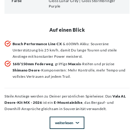
Farbe
Gloss Lunar Grey | Gloss Stormbringer
Purple
Auf einen Blick
Bosch Performance Line CX
& 600Wh Akku: Souveräne
Unterstützung bis 25 km/h, damit Du lange Touren und steile
Anstiege mit konstanter Power meisterst.
160/150mm Federweg
, griffige
Maxxis
-Reifen und präzise
Shimano Deore
-Komponenten: Mehr Kontrolle, mehr Tempo und
vollstes Vertrauen auf jedem Trail.
Steile Anstiege werden zu Deiner persönlichen Spielwiese: Das
Vala AL
Deore-Kit MX - 2026
ist ein
E-Mountainbike
, das Bergauf- und
Downhill-Ansprüche gleichsam in Souveränität verwandelt.
weiterlesen