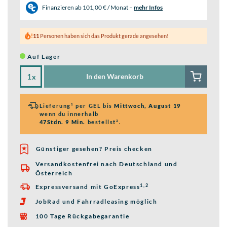
Finanzieren ab
101,00 € / Monat
–
mehr Infos
11
Personen haben sich das Produkt gerade angesehen!
Auf Lager
In den Warenkorb
x
Lieferung¹ per GEL bis
Mittwoch, August 19
wenn du innerhalb
47Stdn. 9 Min.
bestellst².
Günstiger gesehen? Preis checken
Versandkostenfrei nach Deutschland und

Österreich
1,2
Expressversand mit GoExpress

JobRad und Fahrradleasing möglich

100 Tage Rückgabegarantie
