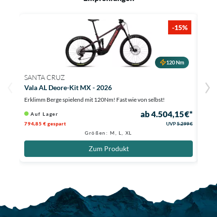
-15%
120 Nm
SANTA CRUZ
SAN
Vala AL Deore-Kit MX - 2026
Vala
Erklimm Berge spielend mit 120Nm! Fast wie von selbst!
Mit 1
ab 4.504,15 €*
Auf Lager
Li
794,85 € gespart
UVP
5.299 €
2.800
Größen: M, L, XL
Zum Produkt