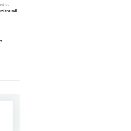
und du
r
MicroRail
-
rt.