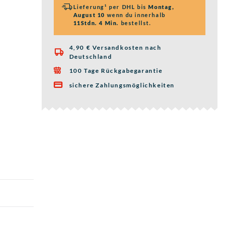
Lieferung¹ per DHL bis
Montag,
August 10
wenn du innerhalb
11Stdn. 4 Min.
bestellst.
4,90 € Versandkosten nach

Deutschland
100 Tage Rückgabegarantie

sichere Zahlungsmöglichkeiten
