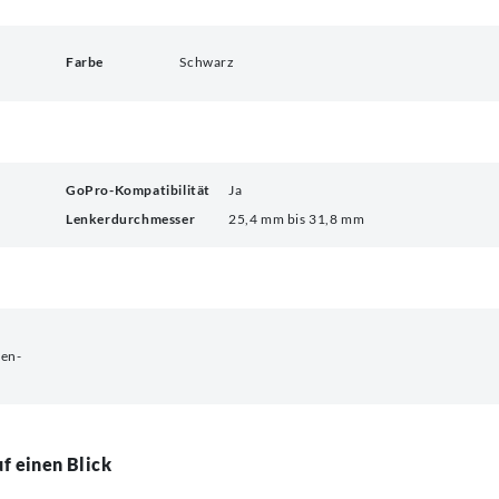
Farbe
Schwarz
GoPro-Kompatibilität
Ja
Lenkerdurchmesser
25,4 mm bis 31,8 mm
len-
f einen Blick