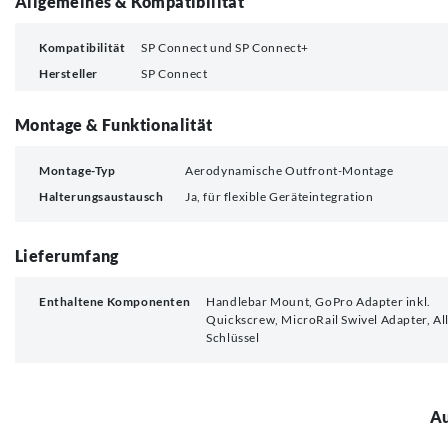
Allgemeines & Kompatibilität
Kompatibilität
SP Connect und SP Connect+
Hersteller
SP Connect
Montage & Funktionalität
Montage-Typ
Aerodynamische Outfront-Montage
Halterungsaustausch
Ja, für flexible Geräteintegration
Lieferumfang
Enthaltene Komponenten
Handlebar Mount, GoPro Adapter inkl.
Quickscrew, MicroRail Swivel Adapter, Al
Schlüssel
Au