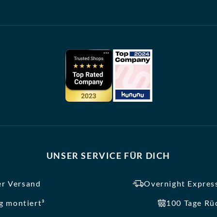
UNSER SERVICE FÜR DICH
er Versand
Overnight Express
ig montiert³
100 Tage Rü