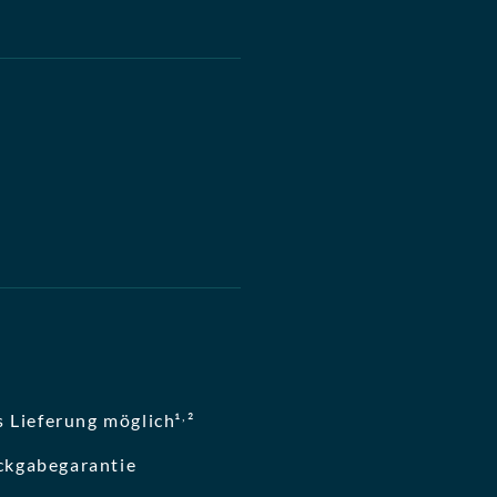
,
 Lieferung möglich¹
²
ckgabegarantie