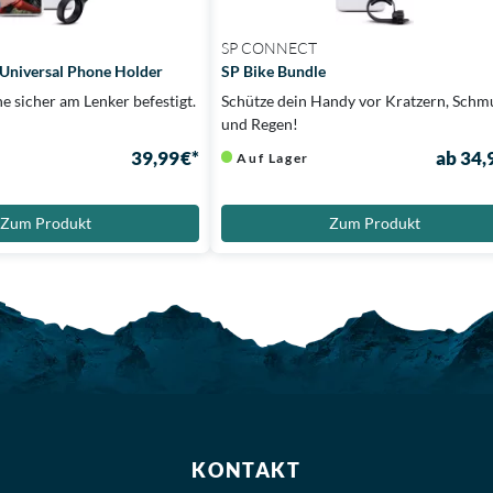
SP CONNECT
 Universal Phone Holder
SP Bike Bundle
 sicher am Lenker befestigt.
Schütze dein Handy vor Kratzern, Schm
!
und Regen!
39,99 €*
ab 34,
Auf Lager
Zum Produkt
Zum Produkt
KONTAKT