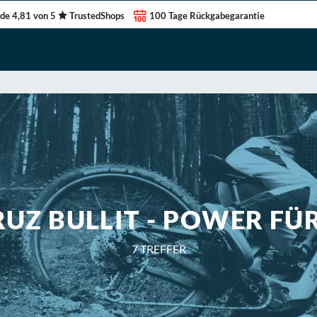
de 4,81 von 5
TrustedShops
100 Tage Rückgabegarantie
UZ BULLIT - POWER FÜ
7
TREFFER