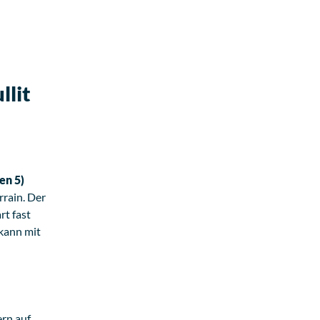
llit
en 5)
rrain. Der
rt fast
 kann mit
ern auf