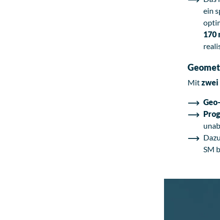
ein s
opti
170
reali
Geometri
Mit
zwei 
Geo-
Prog
unab
Dazu
SM b