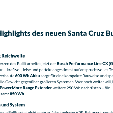
Highlights des neuen Santa Cruz Bu
 Reichweite
rzen des Bullit arbeitet jetzt der
Bosch Performance Line CX (G
or
– kraftvoll, leise und perfekt abgestimmt auf anspruchsvolles Te
 verbaute
600 Wh Akku
sorgt für eine kompakte Bauweise und spa
Kilo Gewicht gegenüber größeren Systemen. Wer noch weiter will,
PowerMore Range Extender
weitere 250 Wh nachrüsten – für
esamt
850 Wh
.
 und System
neue Bullit setzt nicht mehr auf das typische VPP-Fahrwerk, sond