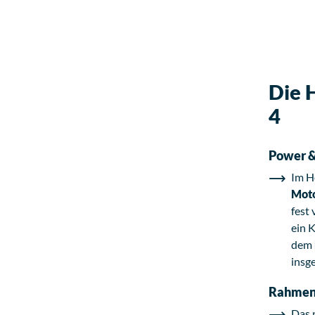
Die 
4
Power &
Im He
Mot
fest
ein 
dem
insg
Rahmen
Das 