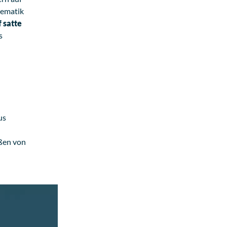
nematik
 satte
s
us
ößen von