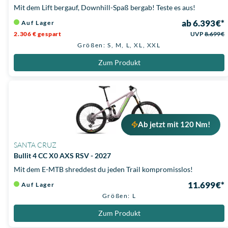
Mit dem Lift bergauf, Downhill-Spaß bergab! Teste es aus!
ab 6.393 €*
Auf Lager
2.306 € gespart
UVP
8.699 €
Größen: S, M, L, XL, XXL
Zum Produkt
Ab jetzt mit 120 Nm!
SANTA CRUZ
Bullit 4 CC X0 AXS RSV - 2027
Mit dem E-MTB shreddest du jeden Trail kompromisslos!
11.699 €*
Auf Lager
Größen: L
Zum Produkt