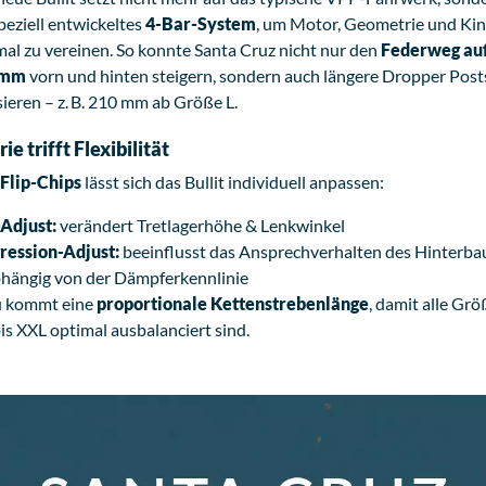
peziell entwickeltes
4-Bar-System
, um Motor, Geometrie und Ki
mal zu vereinen. So konnte Santa Cruz nicht nur den
Federweg auf
 mm
vorn und hinten steigern, sondern auch längere Dropper Post
sieren – z. B. 210 mm ab Größe L.
e trifft Flexibilität
Flip-Chips
lässt sich das Bullit individuell anpassen:
Adjust:
verändert Tretlagerhöhe & Lenkwinkel
ression-Adjust:
beeinflusst das Ansprechverhalten des Hinterba
hängig von der Dämpferkennlinie
 kommt eine
proportionale Kettenstrebenlänge
, damit alle Gr
is XXL optimal ausbalanciert sind.