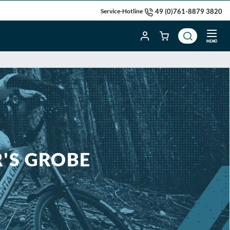
49 (0)761-8879 3820
Service-Hotline
MENÜ
R'S GROBE