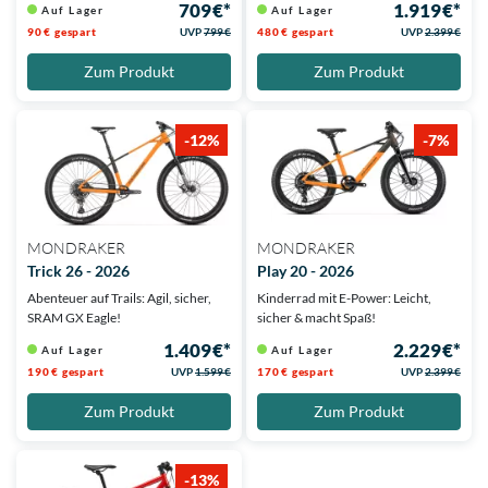
709 €*
1.919 €*
Auf Lager
Auf Lager
90 € gespart
UVP
799 €
480 € gespart
UVP
2.399 €
Zum Produkt
Zum Produkt
-12%
-7%
MONDRAKER
MONDRAKER
Trick 26 - 2026
Play 20 - 2026
Abenteuer auf Trails: Agil, sicher,
Kinderrad mit E-Power: Leicht,
SRAM GX Eagle!
sicher & macht Spaß!
1.409 €*
2.229 €*
Auf Lager
Auf Lager
190 € gespart
UVP
1.599 €
170 € gespart
UVP
2.399 €
Zum Produkt
Zum Produkt
-13%