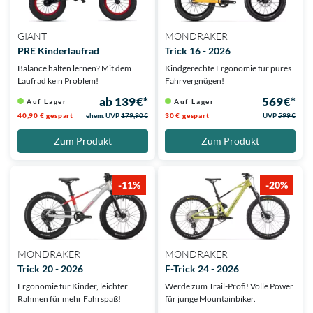
GIANT
MONDRAKER
PRE Kinderlaufrad
Trick 16 - 2026
Balance halten lernen? Mit dem
Kindgerechte Ergonomie für pures
Laufrad kein Problem!
Fahrvergnügen!
ab 139 €*
569 €*
Auf Lager
Auf Lager
40,90 € gespart
ehem. UVP
179,90 €
30 € gespart
UVP
599 €
Zum Produkt
Zum Produkt
-11%
-20%
MONDRAKER
MONDRAKER
Trick 20 - 2026
F-Trick 24 - 2026
Ergonomie für Kinder, leichter
Werde zum Trail-Profi! Volle Power
Rahmen für mehr Fahrspaß!
für junge Mountainbiker.