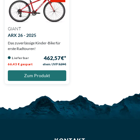
GIANT
ARX 26 - 2025
Das zuverlässige Kinder-Bike für
erste Radtouren!
462,57 €*
Lieferbar
66,43 € gespart
ehem. UVP
529 €
Zum Produkt