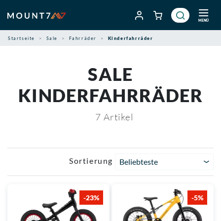
Zum
Inhalt
MENÜ
springen
Startseite
Sale
Fahrräder
Kinderfahrräder
SALE
KINDERFAHRRÄDER
7
Artikel
Sortierung
Beliebteste
-23%
-5%