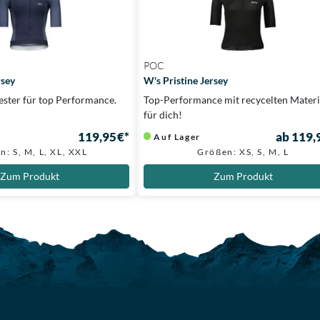
POC
rsey
W's Pristine Jersey
ester für top Performance.
Top-Performance mit recycelten Materi
für dich!
119,95 €*
ab 119,
Auf Lager
n: S, M, L, XL, XXL
Größen: XS, S, M, L
Zum Produkt
Zum Produkt