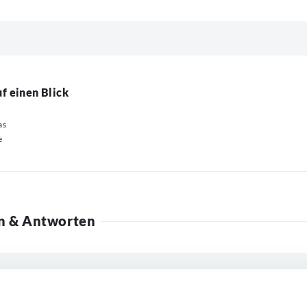
f einen Blick
as
e
n & Antworten