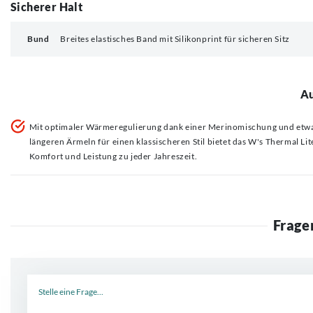
Sicherer Halt
Bund
Breites elastisches Band mit Silikonprint für sicheren Sitz
Au
Mit optimaler Wärmeregulierung dank einer Merinomischung und etw
längeren Ärmeln für einen klassischeren Stil bietet das W's Thermal Lit
Komfort und Leistung zu jeder Jahreszeit.
Frage
Neue Frage