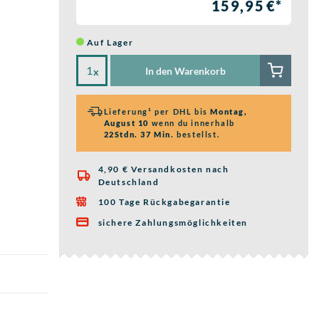
159,95 €*
Auf Lager
In den Warenkorb
x
Lieferung¹ per DHL bis
Montag,
August 10
wenn du innerhalb
22Stdn. 37 Min.
bestellst.
4,90 € Versandkosten nach

Deutschland
100 Tage Rückgabegarantie

sichere Zahlungsmöglichkeiten
