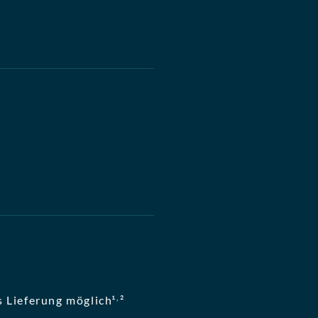
,
 Lieferung möglich¹
²