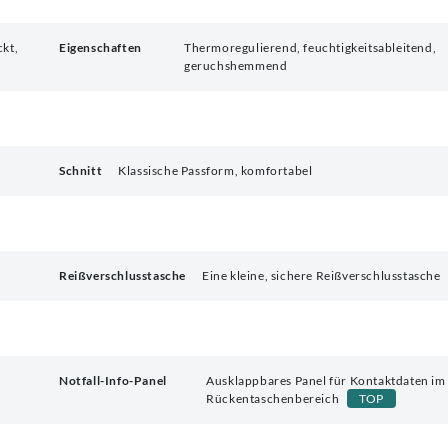
ckt,
Eigenschaften
Thermoregulierend, feuchtigkeitsableitend,
geruchshemmend
Schnitt
Klassische Passform, komfortabel
Reißverschlusstasche
Eine kleine, sichere Reißverschlusstasche
Notfall-Info-Panel
Ausklappbares Panel für Kontaktdaten im 
Rückentaschenbereich
TOP