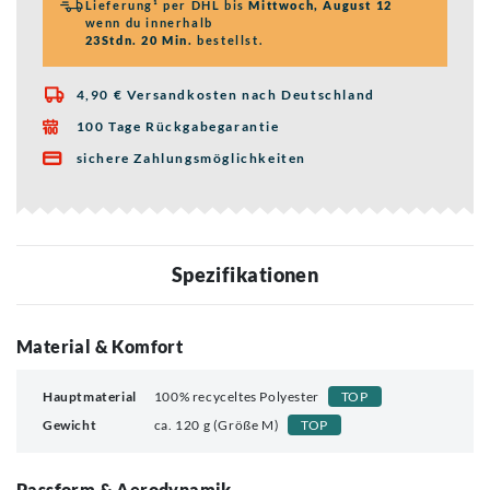
Lieferung¹ per DHL bis
Mittwoch, August 12
wenn du innerhalb
23Stdn. 20 Min.
bestellst.
4,90 € Versandkosten nach Deutschland

100 Tage Rückgabegarantie

sichere Zahlungsmöglichkeiten

Spezifikationen
Material & Komfort
Hauptmaterial
100% recyceltes Polyester
TOP
Gewicht
ca. 120 g (Größe M)
TOP
Passform & Aerodynamik