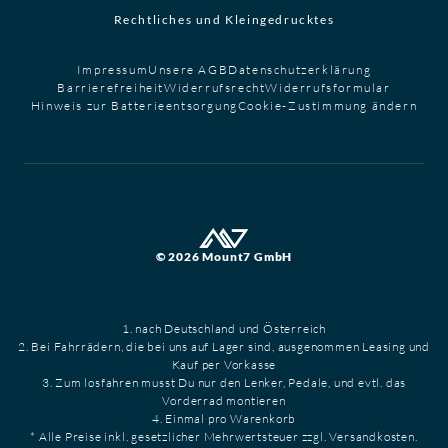
Rechtliches und Kleingedrucktes
Impressum
Unsere AGB
Datenschutzerklärung
Barrierefreiheit
Widerrufsrecht
Widerrufsformular
Hinweis zur Batterieentsorgung
Cookie-Zustimmung ändern
© 2026 Mount7 GmbH
1. nach Deutschland und Österreich
2. Bei Fahrrädern, die bei uns auf Lager sind, ausgenommen Leasing und
Kauf per Vorkasse
3. Zum losfahren musst Du nur den Lenker, Pedale, und evtl. das
Vorderrad montieren
4. Einmal pro Warenkorb
* Alle Preise inkl. gesetzlicher Mehrwertsteuer zzgl. Versandkosten.