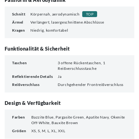
Schnitt
Körpernah, aerodynamisch
TOP
Ärmel
Verlängert, lasergeschnittene Abschlüsse
Kragen
Niedrig, komfortabel
Funktionalität & Sicherheit
Taschen
3 offene Rückentaschen, 1
Reißverschlusstasche
Reflektierende Details
Ja
Reißverschluss
Durchgehender Frontreißverschluss
Design & Verfügbarkeit
Farben
Bazzite Blue, Pargasite Green, Apatite Navy, Okenite
Off-White, Bauxite Brown
Größen
XS, S, M, L, XL, XXL