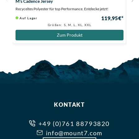
M's Cadence Jersey
M's 
Recyceltes Polyester für top Performance. Entdecke jetzt!
Atmun
119,95 €*
Auf Lager
Au
Größen: S, M, L, XL, XXL
Zum Produkt
KONTAKT
+49 (0)761 88793820
info@mount7.com