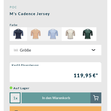
POC
M's Cadence Jersey
Farbe
Größe
Wähle eine Preisoption:
Kauf & Finanzierung
119,95 €*
Auf Lager
In den Warenkorb
x