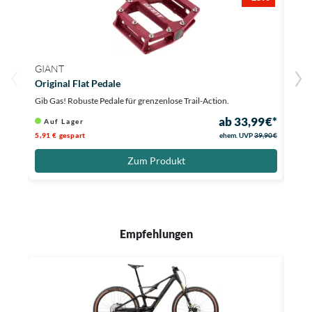
GIANT
ORB
Original Flat Pedale
RS R
Gib Gas! Robuste Pedale für grenzenlose Trail-Action.
Hol d
ab 33,99 €*
Auf Lager
Au
5,91 € gespart
ehem. UVP
39,90 €
Zum Produkt
Empfehlungen