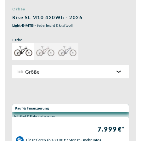
Orbea
Rise SL M10 420Wh - 2026
Light-E-MTB
– federleicht & kraftvoll
Farbe
Größe
Wähle eine Preisoption:
Kauf & Finanzierung
JobRad & Fahrradleasing
7.999 €*
Finanzieren ab
180,00 € / Monat
–
mehr Infos