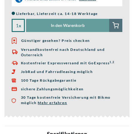
Lieferbar, Lieferzeit ca. 14-18 Werktage
In den Warenkorb
x
Günstiger gesehen? Preis checken
Versandkostenfrei nach Deutschland und

Österreich
1,2
Kostenfreier Expressversand mit GoExpress

JobRad und Fahrradleasing möglich

100 Tage Rückgabegarantie

sichere Zahlungsmöglichkeiten

30 Tage kostenfreie Versicherung mit Bikmo
möglich
Mehr erfahren
über die Bikmo Fahrradversicherung
Spezifikationen