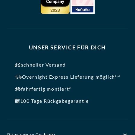
UNSER SERVICE FÜR DICH
schneller Versand
,
Overnight Express Lieferung möglich¹
²
fahrfertig montiert³
100 Tage Rückgabegarantie
Dropdown zu Qucklinks