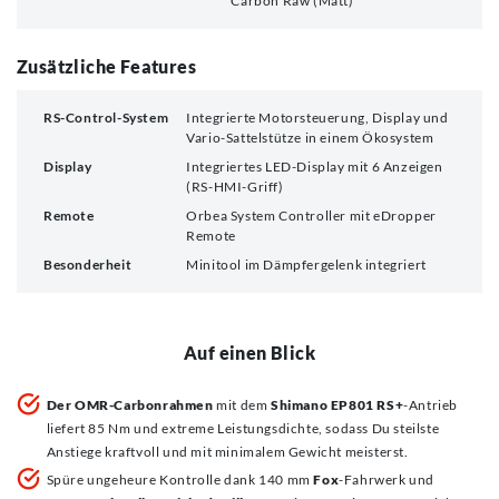
Carbon Raw (Matt)
Zusätzliche Features
RS-Control-System
Integrierte Motorsteuerung, Display und
Vario-Sattelstütze in einem Ökosystem
Display
Integriertes LED-Display mit 6 Anzeigen
(RS-HMI-Griff)
Remote
Orbea System Controller mit eDropper
Remote
Besonderheit
Minitool im Dämpfergelenk integriert
Auf einen Blick
Der OMR-Carbonrahmen
mit dem
Shimano EP801 RS+
-Antrieb
liefert 85 Nm und extreme Leistungsdichte, sodass Du steilste
Anstiege kraftvoll und mit minimalem Gewicht meisterst.
Spüre ungeheure Kontrolle dank 140 mm
Fox
-Fahrwerk und