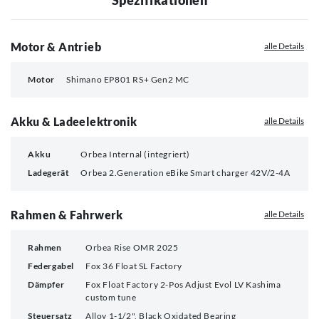
Motor & Antrieb
alle Details
Motor
Shimano EP801 RS+ Gen2 MC
Akku & Ladeelektronik
alle Details
Akku
Orbea Internal (integriert)
Ladegerät
Orbea 2.Generation eBike Smart charger 42V/2-4A
Rahmen & Fahrwerk
alle Details
Rahmen
Orbea Rise OMR 2025
Federgabel
Fox 36 Float SL Factory
Dämpfer
Fox Float Factory 2-Pos Adjust Evol LV Kashima
custom tune
Steuersatz
Alloy 1-1/2", Black Oxidated Bearing