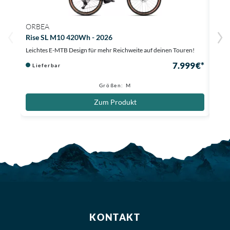
ORBEA
TRE
Rise SL M10 420Wh - 2026
Fuel
Leichtes E-MTB Design für mehr Reichweite auf deinen Touren!
Mit 6
7.999 €*
Lieferbar
Au
Größen: M
Zum Produkt
KONTAKT