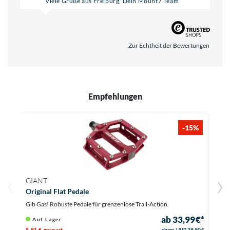
Viele Grüße aus Freiburg, Dein Mount7 Team
Zur Echtheit der Bewertungen
Empfehlungen
-15%
GIANT
GIA
Original Flat Pedale
Orig
Gib Gas! Robuste Pedale für grenzenlose Trail-Action.
Top-G
ab 33,99 €*
Auf Lager
Li
5,91 € gespart
ehem. UVP
39,90 €