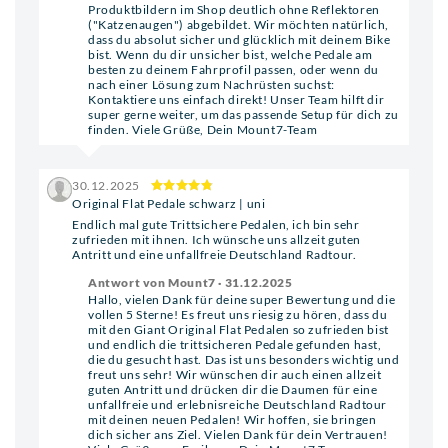
Produktbildern im Shop deutlich ohne Reflektoren
("Katzenaugen") abgebildet. Wir möchten natürlich,
dass du absolut sicher und glücklich mit deinem Bike
bist. Wenn du dir unsicher bist, welche Pedale am
besten zu deinem Fahrprofil passen, oder wenn du
nach einer Lösung zum Nachrüsten suchst:
Kontaktiere uns einfach direkt! Unser Team hilft dir
super gerne weiter, um das passende Setup für dich zu
finden. Viele Grüße, Dein Mount7-Team
30.12.2025
Original Flat Pedale schwarz | uni
Endlich mal gute Trittsichere Pedalen, ich bin sehr
zufrieden mit ihnen. Ich wünsche uns allzeit guten
Antritt und eine unfallfreie Deutschland Radtour.
Antwort von Mount7 · 31.12.2025
Hallo, vielen Dank für deine super Bewertung und die
vollen 5 Sterne! Es freut uns riesig zu hören, dass du
mit den Giant Original Flat Pedalen so zufrieden bist
und endlich die trittsicheren Pedale gefunden hast,
die du gesucht hast. Das ist uns besonders wichtig und
freut uns sehr! Wir wünschen dir auch einen allzeit
guten Antritt und drücken dir die Daumen für eine
unfallfreie und erlebnisreiche Deutschland Radtour
mit deinen neuen Pedalen! Wir hoffen, sie bringen
dich sicher ans Ziel. Vielen Dank für dein Vertrauen!