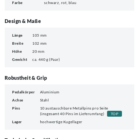
Farbe
schwarz, rot, blau
Design & Maße
Länge
105 mm
Breite
102 mm
Höhe
20 mm
Gewicht
ca. 440 g (Paar)
Robustheit & Grip
Pedalkörper
Aluminium
Achse
Stahl
Pins
10 austauschbare Metallpins pro Seite
(insgesamt 40 Pins im Lieferumfang)
TOP
Lager
hochwertige Kugellager