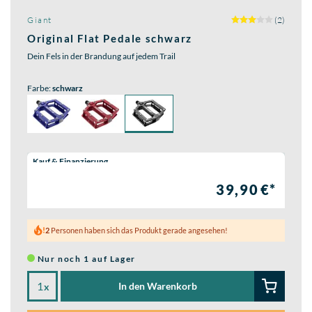
Giant
(2)
Original Flat Pedale schwarz
Dein Fels in der Brandung auf jedem Trail
Farbe:
schwarz
Wähle eine Preisoption:
Kauf & Finanzierung
39,90 €*
2
Personen haben sich das Produkt gerade angesehen!
Nur noch 1 auf Lager
In den Warenkorb
x