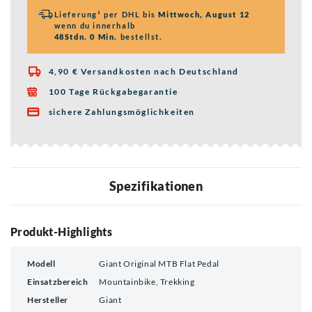
Lieferung¹ per DHL bis
Mittwoch, August 12
wenn du innerhalb
48Stdn. 0 Min.
bestellst.
4,90 € Versandkosten nach Deutschland

100 Tage Rückgabegarantie

sichere Zahlungsmöglichkeiten

Spezifikationen
Produkt-Highlights
Modell
Giant Original MTB Flat Pedal
Einsatzbereich
Mountainbike, Trekking
Hersteller
Giant