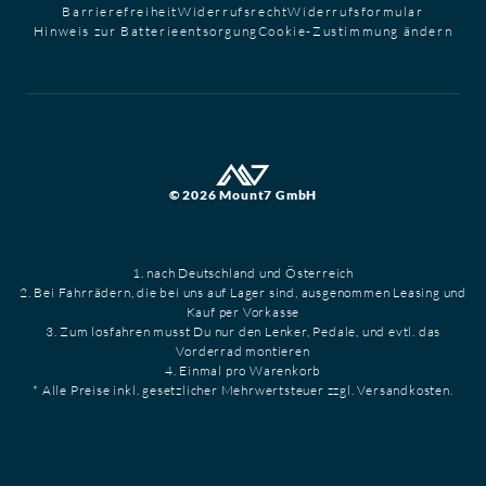
Barrierefreiheit
Widerrufsrecht
Widerrufsformular
Hinweis zur Batterieentsorgung
Cookie-Zustimmung ändern
© 2026 Mount7 GmbH
1. nach Deutschland und Österreich
2. Bei Fahrrädern, die bei uns auf Lager sind, ausgenommen Leasing und
Kauf per Vorkasse
3. Zum losfahren musst Du nur den Lenker, Pedale, und evtl. das
Vorderrad montieren
4. Einmal pro Warenkorb
* Alle Preise inkl. gesetzlicher Mehrwertsteuer zzgl. Versandkosten.