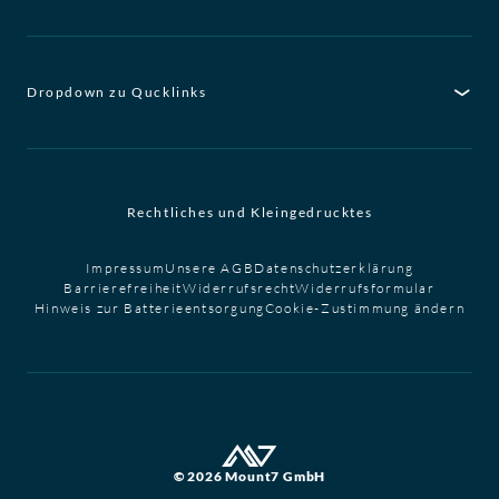
Dropdown zu Qucklinks
Rechtliches und Kleingedrucktes
Impressum
Unsere AGB
Datenschutzerklärung
Barrierefreiheit
Widerrufsrecht
Widerrufsformular
Hinweis zur Batterieentsorgung
Cookie-Zustimmung ändern
© 2026 Mount7 GmbH