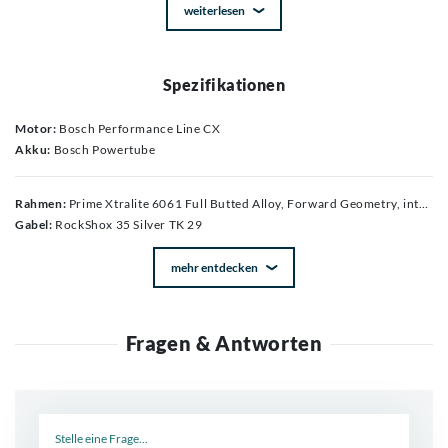
weiterlesen
Spezifikationen
Motor:
Bosch Performance Line CX
Akku:
Bosch Powertube
Rahmen:
Prime Xtralite 6061 Full Butted Alloy, Forward Geometry, integrierter, nicht herausnehmbarer Akku, konisches Steuerrohr, 12 x 148 mm Boost-Hinterachse, im Ausfallende integrierter Geschwindigkeitssensor.
Gabel:
RockShox 35 Silver TK 29
mehr entdecken
Fragen & Antworten
Neue Frage