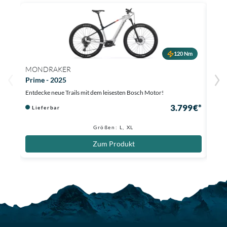
120 Nm
MONDRAKER
MON
Prime - 2025
Prim
Entdecke neue Trails mit dem leisesten Bosch Motor!
Uphil
3.799 €*
Lieferbar
Li
Größen: L, XL
Zum Produkt