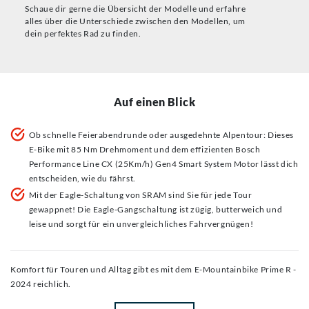
Schaue dir gerne die Übersicht der Modelle und erfahre
alles über die Unterschiede zwischen den Modellen, um
dein perfektes Rad zu finden.
Auf einen Blick
Ob schnelle Feierabendrunde oder ausgedehnte Alpentour: Dieses
E-Bike mit 85 Nm Drehmoment und dem effizienten Bosch
Performance Line CX (25Km/h) Gen4 Smart System Motor lässt dich
entscheiden, wie du fährst.
Mit der Eagle-Schaltung von SRAM sind Sie für jede Tour
gewappnet! Die Eagle-Gangschaltung ist zügig, butterweich und
leise und sorgt für ein unvergleichliches Fahrvergnügen!
Komfort für Touren und Alltag gibt es mit dem E-Mountainbike Prime R -
2024 reichlich.