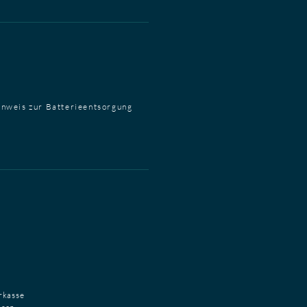
inweis zur Batterieentsorgung
orkasse