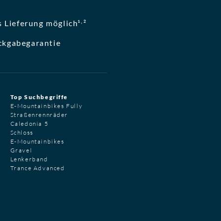
,
 Lieferung möglich¹
²
ckgabegarantie
Top Suchbegriffe
E-Mountainbikes Fully
Straßenrennräder
Caledonia 5
Schloss
E-Mountainbikes
Gravel
Lenkerband
Trance Advanced