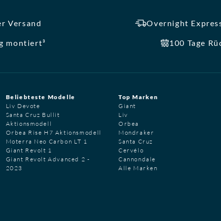
er Versand
Overnight Express
ig montiert³
100 Tage Rü
Beliebteste Modelle
Top Marken
Liv Devote
Giant
Santa Cruz Bullit
Liv
Aktionsmodell
Orbea
Orbea Rise H7 Aktionsmodell
Mondraker
Moterra Neo Carbon LT 1
Santa Cruz
Giant Revolt 1
Cervélo
Giant Revolt Advanced 2 -
Cannondale
2023
Alle Marken