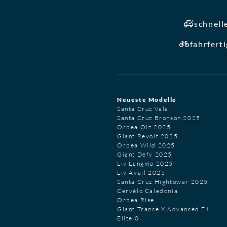
schnell
fahrfert
Neueste Modelle
Santa Cruz Vala
Santa Cruz Bronson 2025
Orbea Oiz 2025
Giant Revolt 2025
Orbea Wild 2025
Giant Defy 2025
Liv Langma 2025
Liv Avail 2025
Santa Cruz Hightower 2025
Cervélo Caledonia
Orbea Rise
Giant Trance X Advanced E+
Elite 0