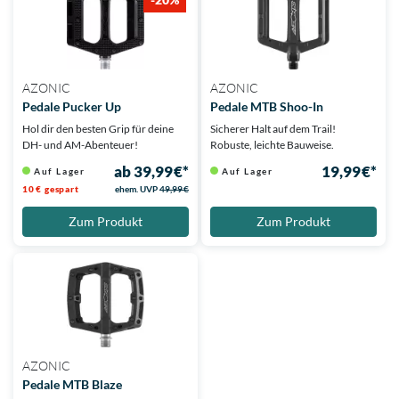
AZONIC
AZONIC
Pedale Pucker Up
Pedale MTB Shoo-In
Hol dir den besten Grip für deine
Sicherer Halt auf dem Trail!
DH- und AM-Abenteuer!
Robuste, leichte Bauweise.
ab 39,99 €*
19,99 €*
Auf Lager
Auf Lager
10 € gespart
ehem. UVP
49,99 €
Zum Produkt
Zum Produkt
AZONIC
Pedale MTB Blaze