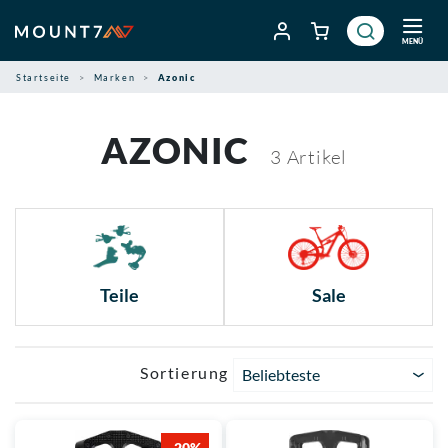
Zum
Inhalt
MENÜ
springen
Startseite
Marken
Azonic
AZONIC
3
Artikel
Teile
Sale
Sortierung
Beliebteste
-20%