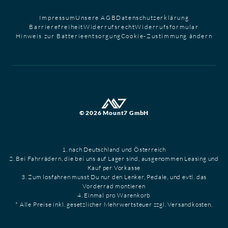
Impressum
Unsere AGB
Datenschutzerklärung
Barrierefreiheit
Widerrufsrecht
Widerrufsformular
Hinweis zur Batterieentsorgung
Cookie-Zustimmung ändern
© 2026 Mount7 GmbH
1. nach Deutschland und Österreich
2. Bei Fahrrädern, die bei uns auf Lager sind, ausgenommen Leasing und
Kauf per Vorkasse
3. Zum losfahren musst Du nur den Lenker, Pedale, und evtl. das
Vorderrad montieren
4. Einmal pro Warenkorb
* Alle Preise inkl. gesetzlicher Mehrwertsteuer zzgl. Versandkosten.