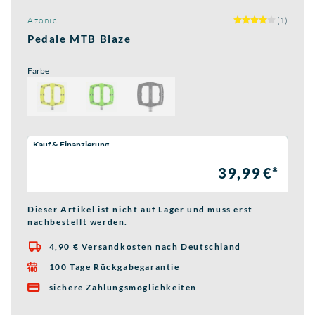
Azonic
(1)
Pedale MTB Blaze
Farbe
Wähle eine Preisoption:
Kauf & Finanzierung
39,99 €*
Dieser Artikel ist nicht auf Lager und muss erst
nachbestellt werden.
4,90 € Versandkosten nach Deutschland

100 Tage Rückgabegarantie

sichere Zahlungsmöglichkeiten
