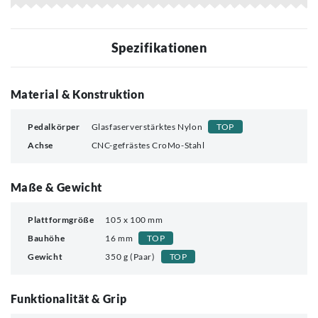
Spezifikationen
Material & Konstruktion
Pedalkörper
Glasfaserverstärktes Nylon
TOP
Achse
CNC-gefrästes CroMo-Stahl
Maße & Gewicht
Plattformgröße
105 x 100 mm
Bauhöhe
16 mm
TOP
Gewicht
350 g (Paar)
TOP
Funktionalität & Grip