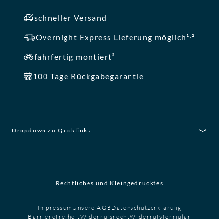
schneller Versand
,
Overnight Express Lieferung möglich¹
²
fahrfertig montiert³
100 Tage Rückgabegarantie
Dropdown zu Qucklinks
Rechtliches und Kleingedrucktes
Impressum
Unsere AGB
Datenschutzerklärung
Barrierefreiheit
Widerrufsrecht
Widerrufsformular