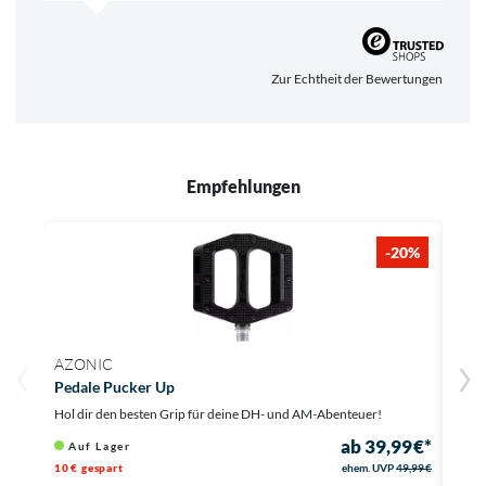
Zur Echtheit der Bewertungen
Empfehlungen
-20%
AZONIC
SHI
Pedale Pucker Up
Peda
Hol dir den besten Grip für deine DH- und AM-Abenteuer!
Hol d
ab 39,99 €*
Auf Lager
Au
10 € gespart
ehem. UVP
49,99 €
16,96