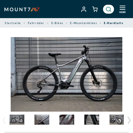
Zum
Inhalt
MENÜ
springen
Startseite
Fahrräder
E-Bikes
E-Mountainbikes
E-Hardtails