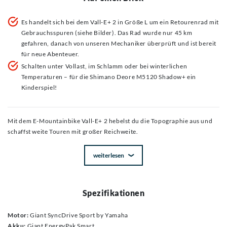
Es handelt sich bei dem Vall-E+ 2 in Größe L um ein Retourenrad mit
Gebrauchsspuren (siehe Bilder). Das Rad wurde nur 45 km
gefahren, danach von unseren Mechaniker überprüft und ist bereit
für neue Abenteuer.
Schalten unter Vollast, im Schlamm oder bei winterlichen
Temperaturen – für die Shimano Deore M5120 Shadow+ ein
Kinderspiel!
Mit dem E-Mountainbike Vall-E+ 2 hebelst du die Topographie aus und
schaffst weite Touren mit großer Reichweite.
weiterlesen
Spezifikationen
Motor:
Giant SyncDrive Sport by Yamaha
Akku:
Giant EnergyPak Smart