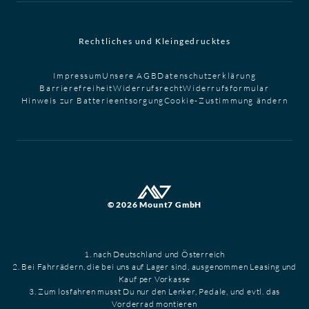
Rechtliches und Kleingedrucktes
Impressum
Unsere AGB
Datenschutzerklärung
Barrierefreiheit
Widerrufsrecht
Widerrufsformular
Hinweis zur Batterieentsorgung
Cookie-Zustimmung ändern
© 2026 Mount7 GmbH
1. nach Deutschland und Österreich
2. Bei Fahrrädern, die bei uns auf Lager sind, ausgenommen Leasing und
Kauf per Vorkasse
3. Zum losfahren musst Du nur den Lenker, Pedale, und evtl. das
Vorderrad montieren