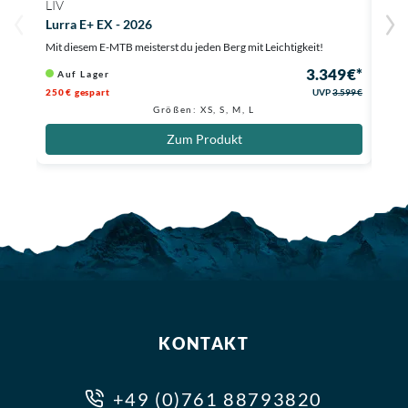
LIV
TRE
Lurra E+ EX - 2026
Powe
Mit diesem E-MTB meisterst du jeden Berg mit Leichtigkeit!
Klett
3.349 €*
Auf Lager
Au
250 € gespart
UVP
3.599 €
Größen: XS, S, M, L
Zum Produkt
KONTAKT
+49 (0)761 88793820