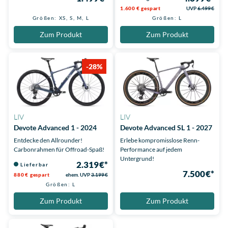
1.600 € gespart
UVP
6.499 €
Größen: XS, S, M, L
Größen: L
Zum Produkt
Zum Produkt
-28%
LIV
LIV
Devote Advanced 1 - 2024
Devote Advanced SL 1 - 2027
Entdecke den Allrounder!
Erlebe kompromisslose Renn-
Carbonrahmen für Offroad-Spaß!
Performance auf jedem
Untergrund!
2.319 €*
Lieferbar
7.500 €*
880 € gespart
ehem. UVP
3.199 €
Größen: L
Zum Produkt
Zum Produkt