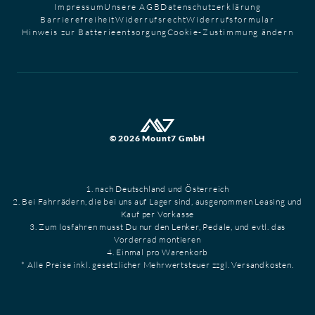
Impressum
Unsere AGB
Datenschutzerklärung
Barrierefreiheit
Widerrufsrecht
Widerrufsformular
Hinweis zur Batterieentsorgung
Cookie-Zustimmung ändern
© 2026 Mount7 GmbH
1. nach Deutschland und Österreich
2. Bei Fahrrädern, die bei uns auf Lager sind, ausgenommen Leasing und
Kauf per Vorkasse
3. Zum losfahren musst Du nur den Lenker, Pedale, und evtl. das
Vorderrad montieren
4. Einmal pro Warenkorb
* Alle Preise inkl. gesetzlicher Mehrwertsteuer zzgl. Versandkosten.