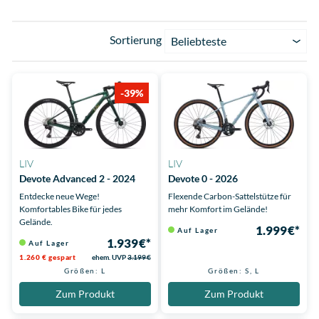
Sortierung
Beliebteste
-39%
LIV
LIV
Devote Advanced 2 - 2024
Devote 0 - 2026
Entdecke neue Wege!
Flexende Carbon-Sattelstütze für
Komfortables Bike für jedes
mehr Komfort im Gelände!
Gelände.
1.999 €*
Auf Lager
1.939 €*
Auf Lager
1.260 € gespart
ehem. UVP
3.199 €
Größen: L
Größen: S, L
Zum Produkt
Zum Produkt