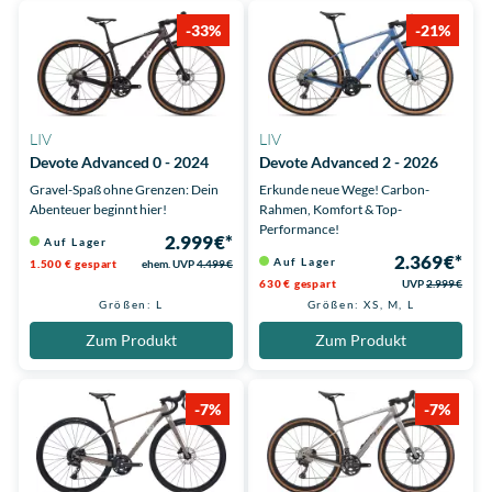
-33%
-21%
LIV
LIV
Devote Advanced 0 - 2024
Devote Advanced 2 - 2026
Gravel-Spaß ohne Grenzen: Dein
Erkunde neue Wege! Carbon-
Abenteuer beginnt hier!
Rahmen, Komfort & Top-
Performance!
2.999 €*
Auf Lager
2.369 €*
Auf Lager
1.500 € gespart
ehem. UVP
4.499 €
630 € gespart
UVP
2.999 €
Größen: L
Größen: XS, M, L
Zum Produkt
Zum Produkt
-7%
-7%