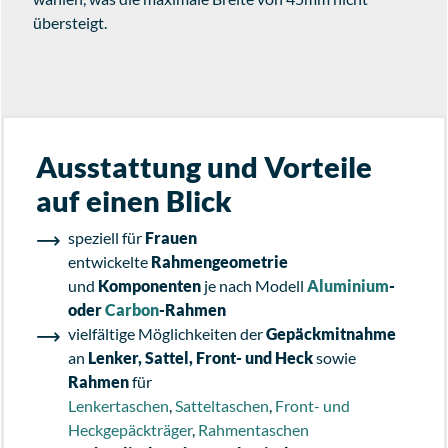
übersteigt.
Ausstattung und Vorteile
auf einen Blick
speziell für
Frauen
entwickelte
Rahmengeometrie
und
Komponenten
je nach Modell
Aluminium
-
oder
Carbon
-Rahmen
vielfältige Möglichkeiten der
Gepäckmitnahme
an
Lenker, Sattel, Front- und Heck
sowie
Rahmen
für
Lenkertaschen
,
Satteltaschen
,
Front- und
Heckgepäckträger
,
Rahmentaschen