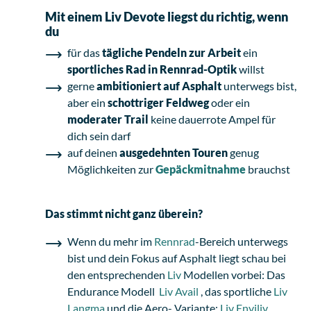
Mit einem Liv Devote liegst du richtig, wenn
du
für das
tägliche Pendeln zur Arbeit
ein
sportliches Rad in Rennrad-Optik
willst
gerne
ambitioniert auf Asphalt
unterwegs bist,
aber ein
schottriger Feldweg
oder ein
moderater Trail
keine dauerrote Ampel für
dich sein darf
auf deinen
ausgedehnten Touren
genug
Möglichkeiten zur
Gepäckmitnahme
brauchst
Das stimmt nicht ganz überein?
Wenn du mehr im
Rennrad
-Bereich unterwegs
bist und dein Fokus auf Asphalt liegt schau bei
den entsprechenden
Liv
Modellen vorbei: Das
Endurance Modell
Liv Avail
, das sportliche
Liv
Langma
und die Aero- Variante:
Liv Enviliv
.