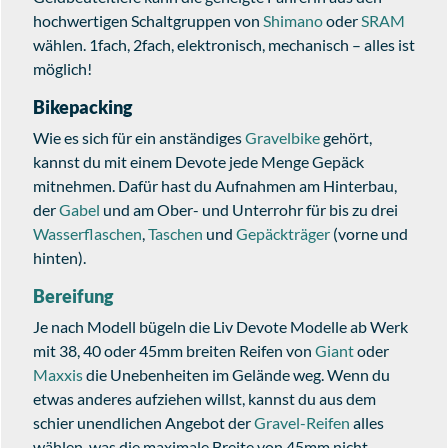
hochwertigen Schaltgruppen von
Shimano
oder
SRAM
wählen. 1fach, 2fach, elektronisch, mechanisch – alles ist
möglich!
Bikepacking
Wie es sich für ein anständiges
Gravelbike
gehört,
kannst du mit einem Devote jede Menge Gepäck
mitnehmen. Dafür hast du Aufnahmen am Hinterbau,
der
Gabel
und am Ober- und Unterrohr für bis zu drei
Wasserflaschen
,
Taschen
und
Gepäckträger
(vorne und
hinten).
Bereifung
Je nach Modell bügeln die Liv Devote Modelle ab Werk
mit 38, 40 oder 45mm breiten Reifen von
Giant
oder
Maxxis
die Unebenheiten im Gelände weg. Wenn du
etwas anderes aufziehen willst, kannst du aus dem
schier unendlichen Angebot der
Gravel-Reifen
alles
wählen, was die maximale Breite von 45mm nicht