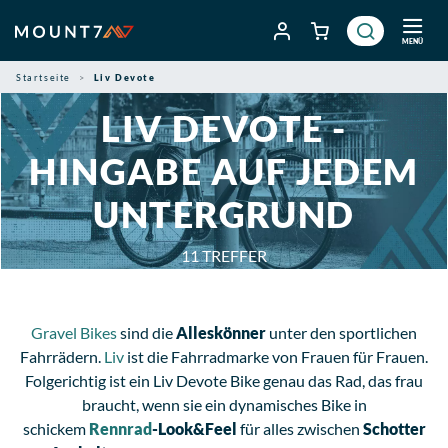
Zum
Inhalt
MENÜ
springen
Startseite
Liv Devote
LIV DEVOTE -
HINGABE AUF JEDEM
UNTERGRUND
11
TREFFER
Gravel Bikes
sind die
Alleskönner
unter den sportlichen
Fahrrädern.
Liv
ist die Fahrradmarke von Frauen für Frauen.
Folgerichtig ist ein Liv Devote Bike genau das Rad, das frau
braucht, wenn sie ein dynamisches Bike in
schickem
Rennrad
-Look&Feel
für alles zwischen
Schotter