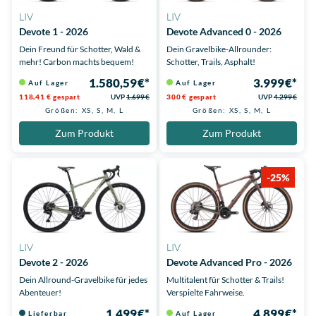
LIV
LIV
Devote 1 - 2026
Devote Advanced 0 - 2026
Dein Freund für Schotter, Wald &
Dein Gravelbike-Allrounder:
mehr! Carbon machts bequem!
Schotter, Trails, Asphalt!
1.580,59 €*
3.999 €*
Auf Lager
Auf Lager
118,41 € gespart
UVP
1.699 €
300 € gespart
UVP
4.299 €
Größen: XS, S, M, L
Größen: XS, S, M, L
Zum Produkt
Zum Produkt
-25%
LIV
LIV
Devote 2 - 2026
Devote Advanced Pro - 2026
Dein Allround-Gravelbike für jedes
Multitalent für Schotter & Trails!
Abenteuer!
Verspielte Fahrweise.
1.499 €*
4.899 €*
Lieferbar
Auf Lager