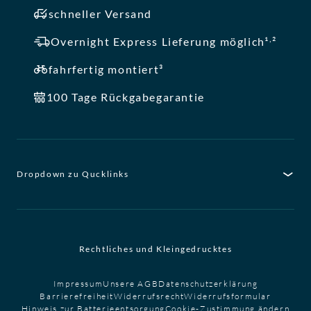
schneller Versand
,
Overnight Express Lieferung möglich¹
²
fahrfertig montiert³
100 Tage Rückgabegarantie
Dropdown zu Qucklinks
Rechtliches und Kleingedrucktes
Impressum
Unsere AGB
Datenschutzerklärung
Barrierefreiheit
Widerrufsrecht
Widerrufsformular
Hinweis zur Batterieentsorgung
Cookie-Zustimmung ändern