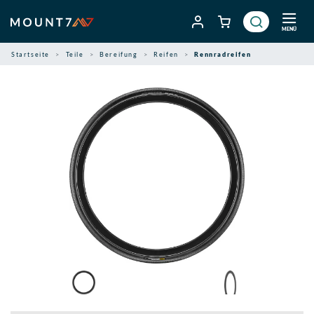
Zum
Inhalt
MENÜ
springen
Startseite
Teile
Bereifung
Reifen
Rennradreifen