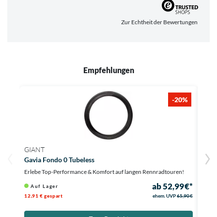
Zur Echtheit der Bewertungen
Empfehlungen
-20%
GIANT
MAX
Gavia Fondo 0 Tubeless
Hig
Erlebe Top-Performance & Komfort auf langen Rennradtouren!
Dein 
ab 52,99 €*
Auf Lager
Au
12,91 € gespart
ehem. UVP
65,90 €
11,91