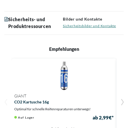
Sicherheits- und
Bilder und Kontakte
Produktressourcen
Sicherheitsbilder und Kontakte
Empfehlungen
GIANT
GIA
CO2 Kartusche 16g
CO2 
Optimal für schnelle Reifenreparaturen unterwegs!
Ideal
ab 2,99 €*
Auf Lager
Au