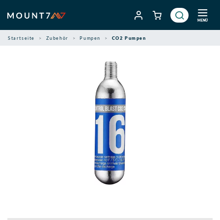
Zum
Inhalt
MENÜ
springen
Startseite
Zubehör
Pumpen
CO2 Pumpen