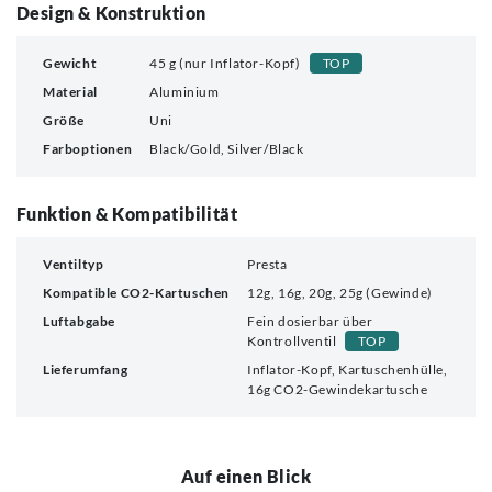
Design & Konstruktion
Gewicht
45 g (nur Inflator-Kopf)
TOP
Material
Aluminium
Größe
Uni
Farboptionen
Black/Gold, Silver/Black
Funktion & Kompatibilität
Ventiltyp
Presta
Kompatible CO2-Kartuschen
12g, 16g, 20g, 25g (Gewinde)
Luftabgabe
Fein dosierbar über
Kontrollventil
TOP
Lieferumfang
Inflator-Kopf, Kartuschenhülle,
16g CO2-Gewindekartusche
Auf einen Blick