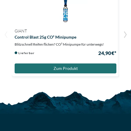
GIANT
GIA
Control Blast 25g CO² Minipumpe
Tacta
Blitzschnell Reifen flicken? CO² Minipumpe für unterwegs!
Optim
24,90 €*
Lieferbar
Au
Zum Produkt