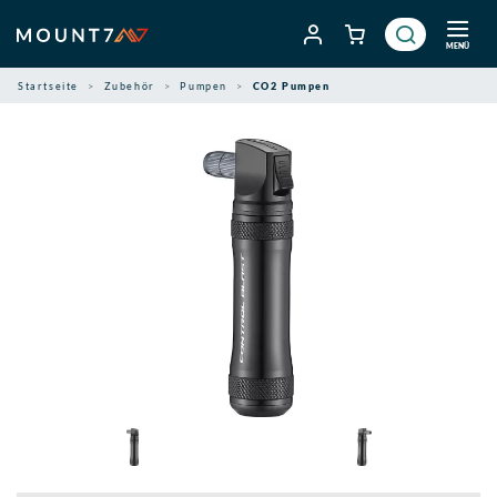
Zum
Inhalt
MENÜ
springen
Startseite
Zubehör
Pumpen
CO2 Pumpen