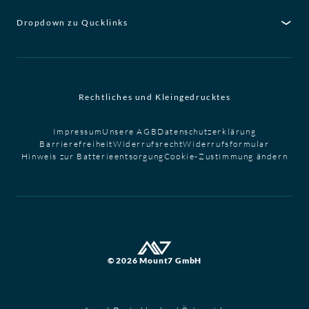
Dropdown zu Qucklinks
Rechtliches und Kleingedrucktes
Impressum
Unsere AGB
Datenschutzerklärung
Barrierefreiheit
Widerrufsrecht
Widerrufsformular
Hinweis zur Batterieentsorgung
Cookie-Zustimmung ändern
© 2026 Mount7 GmbH