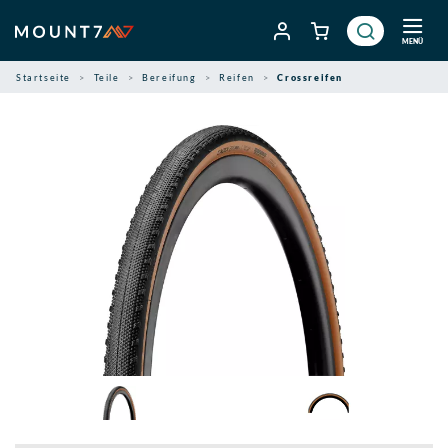
Zum
Inhalt
MENÜ
springen
Startseite
Teile
Bereifung
Reifen
Crossreifen