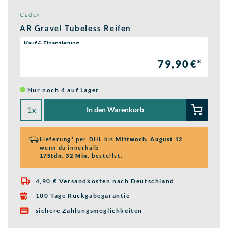
Cadex
AR Gravel Tubeless Reifen
Wähle eine Preisoption:
Kauf & Finanzierung
79,90 €*
Nur noch 4 auf Lager
In den Warenkorb
x
Lieferung¹ per DHL bis
Mittwoch, August 12
wenn du innerhalb
17Stdn. 32 Min.
bestellst.
4,90 € Versandkosten nach Deutschland

100 Tage Rückgabegarantie

sichere Zahlungsmöglichkeiten
