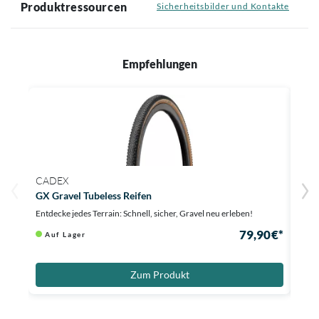
Produktressourcen
Sicherheitsbilder und Kontakte
Empfehlungen
CADEX
CAD
GX Gravel Tubeless Reifen
AR G
Entdecke jedes Terrain: Schnell, sicher, Gravel neu erleben!
Dein 
79,90 €*
Auf Lager
Au
Zum Produkt