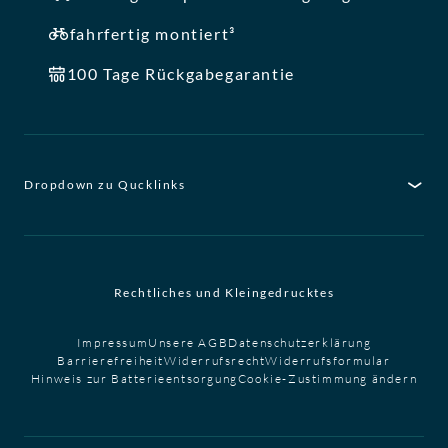
fahrfertig montiert³
100 Tage Rückgabegarantie
Dropdown zu Qucklinks
Rechtliches und Kleingedrucktes
Impressum
Unsere AGB
Datenschutzerklärung
Barrierefreiheit
Widerrufsrecht
Widerrufsformular
Hinweis zur Batterieentsorgung
Cookie-Zustimmung ändern