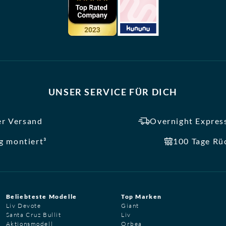
UNSER SERVICE FÜR DICH
er Versand
Overnight Express
ig montiert³
100 Tage Rü
Beliebteste Modelle
Top Marken
Liv Devote
Giant
Santa Cruz Bullit
Liv
Aktionsmodell
Orbea