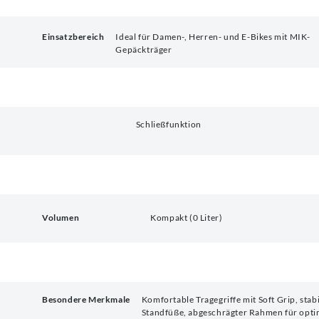
Einsatzbereich
Ideal für Damen-, Herren- und E-Bikes mit MIK-
Gepäckträger
Schließfunktion
Volumen
Kompakt (0 Liter)
Besondere Merkmale
Komfortable Tragegriffe mit Soft Grip, stab
Standfüße, abgeschrägter Rahmen für opti