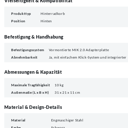
Vielseitigkeit & Kompatibilität
Produkttyp
Hinterradkorb
Position
Hinten
Befestigung & Handhabung
Befestigungssystem
Vormontierte MIK 2.0 Adapterplatte
Abnehmbarkeit
Ja, mit einfachem Klick-System und integrierter
Abmessungen & Kapazität
Maximale Tragfähigkeit
10 kg
Außenmaße (L x B x H)
31 x 21 x 11 cm
Material & Design-Details
Material
Engmaschiger Stahl
Farbe
Schwarz