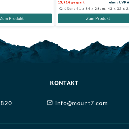
13,91 € gespart
ehem. UVP
6
Größen: 41 x 34 x 26cm, 43 x 32 x 
Zum Produkt
Zum Produkt
KONTAKT
3820
info@mount7.com