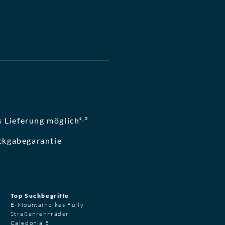
,
 Lieferung möglich¹
²
ckgabegarantie
Top Suchbegriffe
E-Mountainbikes Fully
Straßenrennräder
Caledonia 5