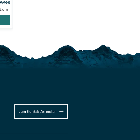
9,90 €
8 € gespart
ehem. UVP
54,99 €
22cm
Zum Produkt
zum Kontaktformular