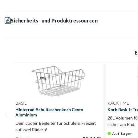
Sicherheits- und Produktressourcen
E
BASIL
RACKTIME
Hinterrad-Schultaschenkorb Cento
Korb Bask-it Tr
Aluminium
28L Volumen für
Dein cooler Begleiter für Schule & Freizeit
sicher am Rad.
auf zwei Rädern!
Auf Lager