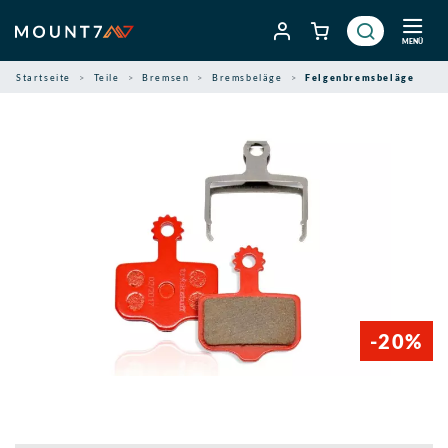
Zum
Inhalt
MENÜ
springen
Startseite
Teile
Bremsen
Bremsbeläge
Felgenbremsbeläge
-20%