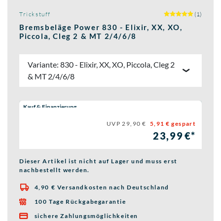
Trickstuff
(1)
Bremsbeläge Power 830 - Elixir, XX, XO,
Piccola, Cleg 2 & MT 2/4/6/8
Variante: 830 - Elixir, XX, XO, Piccola, Cleg 2
& MT 2/4/6/8
Wähle eine Preisoption:
Kauf & Finanzierung
UVP 29,90 €
5,91 € gespart
23,99 €*
Dieser Artikel ist nicht auf Lager und muss erst
nachbestellt werden.
4,90 € Versandkosten nach Deutschland

100 Tage Rückgabegarantie

sichere Zahlungsmöglichkeiten
