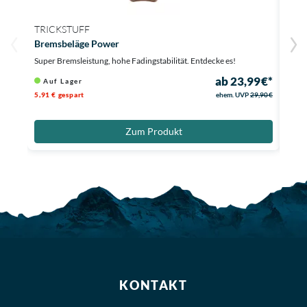
TRICKSTUFF
TRI
Bremsbeläge Power
Brem
Super Bremsleistung, hohe Fadingstabilität. Entdecke es!
Top B
ab 23,99 €*
Auf Lager
Au
5,91 € gespart
ehem. UVP
29,90 €
2,91 
Zum Produkt
KONTAKT