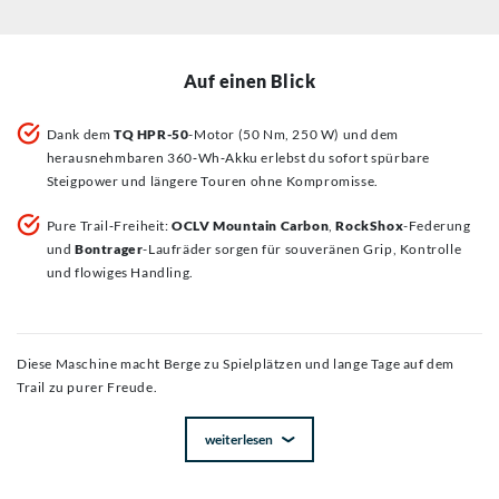
Auf einen Blick
Dank dem
TQ HPR-50
-Motor (50 Nm, 250 W) und dem
herausnehmbaren 360‑Wh‑Akku erlebst du sofort spürbare
Steigpower und längere Touren ohne Kompromisse.
Pure Trail‑Freiheit:
OCLV Mountain Carbon
,
RockShox
-Federung
und
Bontrager
-Laufräder sorgen für souveränen Grip, Kontrolle
und flowiges Handling.
Diese Maschine macht Berge zu Spielplätzen und lange Tage auf dem
Trail zu purer Freude.
weiterlesen