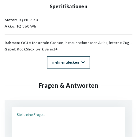
Spezifikationen
Motor:
TQ HPR-50
Akku:
TQ 360 Wh
Rahmen:
OCLV Mountain Carbon, herausnehmbarer Akku, interne Zugführung, Aluminiumumlenkhebel, 34,9 mm Sitzrohrdurchmesser, Aufnahme für obere Kettenführung, 55 mm Kettenlinie, Mino Link, ABP, Boost148, UDH, 140 mm Federweg
Gabel:
RockShox Lyrik Select+
mehr entdecken
Fragen & Antworten
Neue Frage